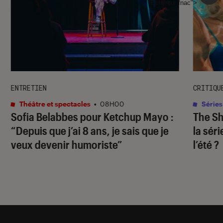
l'Éclaireur fnac">
ENTRETIEN
CRITIQU
Théâtre et spectacles
•
08H00
Séries
Sofia Belabbes pour
Ketchup Mayo
:
The S
“Depuis que j’ai 8 ans, je sais que je
la sér
veux devenir humoriste”
l’été ?