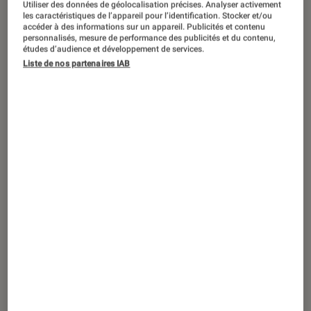
Utiliser des données de géolocalisation précises. Analyser activement
DÉCRYPTAGE
les caractéristiques de l’appareil pour l’identification. Stocker et/ou
accéder à des informations sur un appareil. Publicités et contenu
Son
•
17 août. 2023
personnalisés, mesure de performance des publicités et du contenu,
Devialet : l’histoire, les origines et tout
études d’audience et développement de services.
ce qu’il faut savoir sur la marque
Liste de nos partenaires IAB