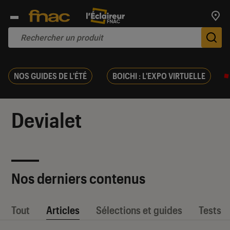
Trouv
De
NOS GUIDES DE L'ÉTÉ
BOICHI : L'EXPO VIRTUELLE
Devialet
Nos derniers contenus
Tout
Articles
Sélections et guides
Tests