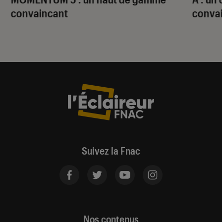
convaincant
conva
Suivez la Fnac
Nos contenus