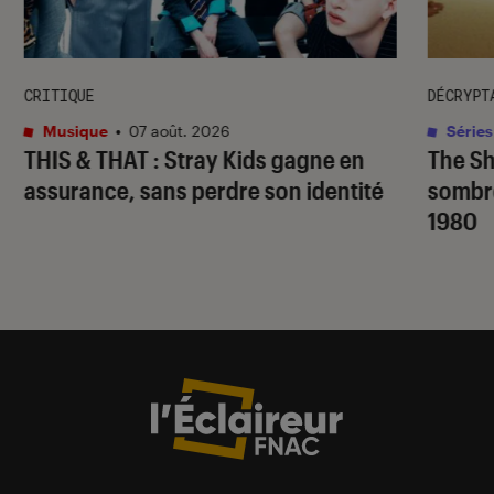
CRITIQUE
DÉCRYPT
Musique
•
07 août. 2026
Séries
THIS & THAT
: Stray Kids gagne en
The S
assurance, sans perdre son identité
sombr
1980