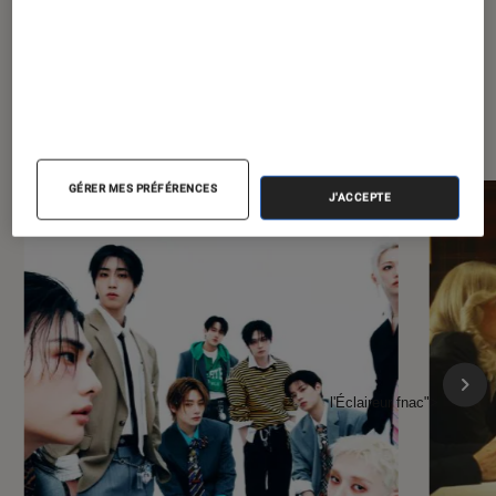
À la une de
VOIR TOUT
l'Éclaireur FNAC
GÉRER MES PRÉFÉRENCES
J'ACCEPTE
l'Éclaireur fnac">