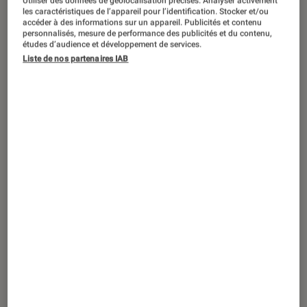
Utiliser des données de géolocalisation précises. Analyser activement
ACTU
les caractéristiques de l’appareil pour l’identification. Stocker et/ou
accéder à des informations sur un appareil. Publicités et contenu
iPhone
•
26 août. 2025
personnalisés, mesure de performance des publicités et du contenu,
Design de l’iPhone : Apple s’apprêterait à
études d’audience et développement de services.
Liste de nos partenaires IAB
tout changer