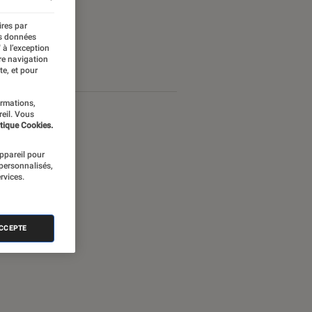
ires par
es données
 à l’exception
re navigation
te, et pour
ormations,
reil. Vous
tique Cookies.
appareil pour
 personnalisés,
rvices.
ACCEPTE