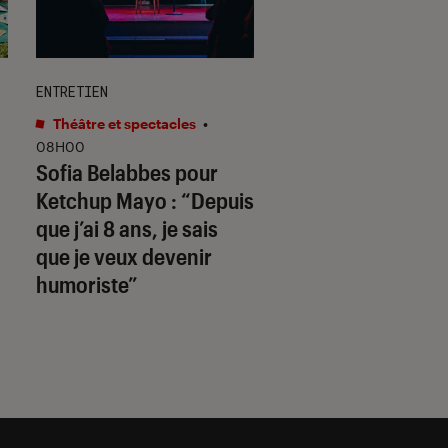
ENTRETIEN
ACTU
Théâtre et spectacles
•
Vidéo
•
05 août. 202
DJI Mic Mini 2S : le
08H00
Sofia Belabbes pour
nouveau micro
Ketchup Mayo
: “Depuis
compact invite l’IA
que j’ai 8 ans, je sais
fête
que je veux devenir
humoriste”