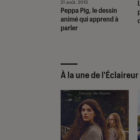
illeur du DIY en 6
21 août. 2015
Peppa Pig, le dessin
animé qui apprend à
parler
À la une de
l'Éclaireu