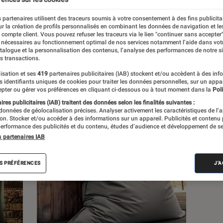
 partenaires utilisent des traceurs soumis à votre consentement à des fins publicita
s
r la création de profils personnalisés en combinant les données de navigation et l
e compte client. Vous pouvez refuser les traceurs via le lien "continuer sans accepter"
 nécessaires au fonctionnement optimal de nos services notamment l’aide dans vot
atalogue et la personnalisation des contenus, l’analyse des performances de notre si
 guides
Tests
s transactions.
isation et ses
419
partenaires publicitaires (IAB) stockent et/ou accèdent à des inf
es identifiants uniques de cookies pour traiter les données personnelles, sur un appa
pter ou gérer vos préférences en cliquant ci-dessous ou à tout moment dans la
Poli
res publicitaires (IAB) traitent des données selon les finalités suivantes :
 données de géolocalisation précises. Analyser activement les caractéristiques de l’
tion. Stocker et/ou accéder à des informations sur un appareil. Publicités et contenu
erformance des publicités et du contenu, études d’audience et développement de se
s partenaires IAB
S PRÉFÉRENCES
J'