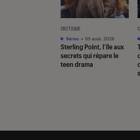
CRITIQUE
C
cation
•
05 août. 2026
Séries
•
05 août. 2026
 de retour sur
Sterling Point
, l’île aux
y+ après des jours
secrets qui répare le
ertitude
teen drama