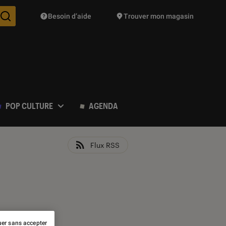
Besoin d’aide
Trouver mon magasin
Des suggestions de produits vont vous être proposées pendant vo
POP CULTURE
AGENDA
Flux RSS
er sans accepter