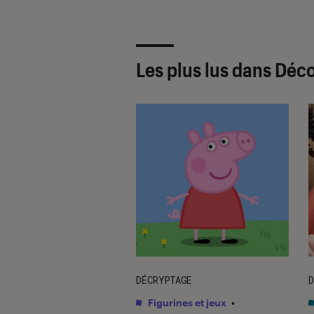
Les plus lus dans Déc
E
DÉCRYPTAGE
D
on
•
14 sep. 2016
Figurines et jeux
•