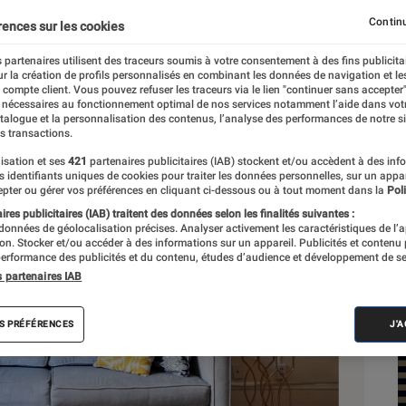
Continu
rences sur les cookies
 partenaires utilisent des traceurs soumis à votre consentement à des fins publicita
r la création de profils personnalisés en combinant les données de navigation et l
e compte client. Vous pouvez refuser les traceurs via le lien "continuer sans accepter"
 nécessaires au fonctionnement optimal de nos services notamment l’aide dans vot
Sél
atalogue et la personnalisation des contenus, l’analyse des performances de notre si
s transactions.
isation et ses
421
partenaires publicitaires (IAB) stockent et/ou accèdent à des inf
es identifiants uniques de cookies pour traiter les données personnelles, sur un appa
pter ou gérer vos préférences en cliquant ci-dessous ou à tout moment dans la
Poli
res publicitaires (IAB) traitent des données selon les finalités suivantes :
 données de géolocalisation précises. Analyser activement les caractéristiques de l’
tion. Stocker et/ou accéder à des informations sur un appareil. Publicités et contenu
erformance des publicités et du contenu, études d’audience et développement de se
s partenaires IAB
S PRÉFÉRENCES
J'