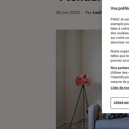
Vos préfé
29 juin 2020
・
Par
Lesliebrico
FNAC et ses
exemple pou
liées à votr
des cookies
sur notre c
sécuriser vo
Notre organ
telles que l
pouvez acce
Nos partenai
Utiliser des
l’identifica
mesure de p
Liste de no
GÉRER ME