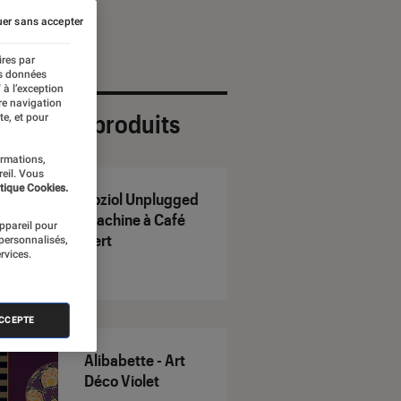
er sans accepter
ires par
es données
 à l’exception
re navigation
ection de produits
te, et pour
ormations,
reil. Vous
tique Cookies.
Koziol Unplugged
Machine à Café
appareil pour
Vert
 personnalisés,
rvices.
ACCEPTE
Alibabette - Art
Déco Violet