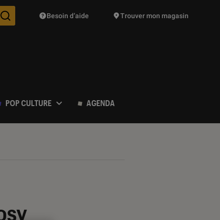
Besoin d’aide
Trouver mon magasin
Des suggestions de produits vont vous être proposées pendant vo
POP CULTURE
AGENDA
osy