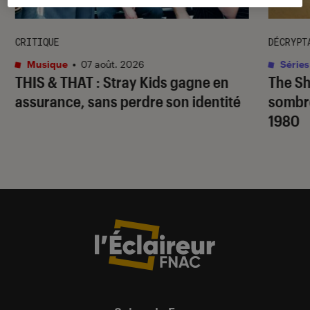
CRITIQUE
DÉCRYPT
Musique
•
07 août. 2026
Séries
THIS & THAT
: Stray Kids gagne en
The S
assurance, sans perdre son identité
sombr
1980