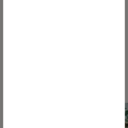
ACTU
Maison
•
25 nov. 2016
Déco : personnalisez votre intérieur
avec Schneider Electric
Les plus lus dans Interieur