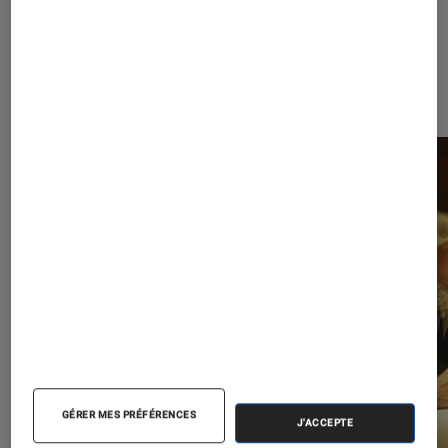
À la une de
VOIR TOUT
l'Éclaireur FNAC
l'Éclaireur fnac">
GÉRER MES PRÉFÉRENCES
J'ACCEPTE