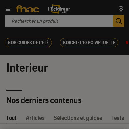
Trouv
De
NOS GUIDES DE L'ÉTÉ
BOICHI : L'EXPO VIRTUELLE
Interieur
Nos derniers contenus
Tout
Articles
Sélections et guides
Tests