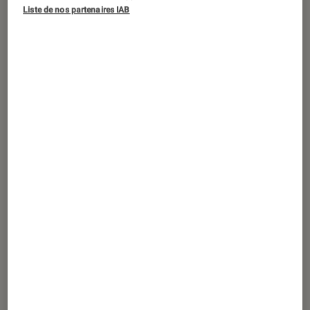
DÉCRYPTAGE
Liste de nos partenaires IAB
Maison
•
18 mai. 2022
Les tendances déco printemps-été : du
rotin à la laine bouclée