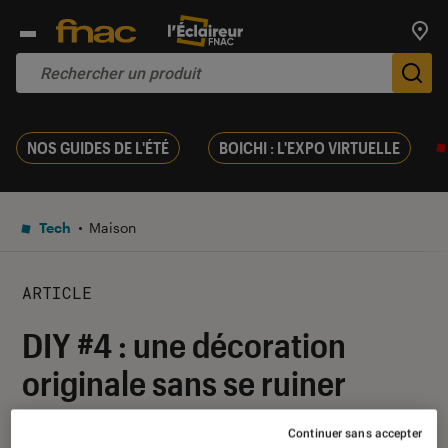
Trouv
De
NOS GUIDES DE L'ÉTÉ
BOICHI : L'EXPO VIRTUELLE
Tech
Maison
ARTICLE
DIY #4 : une décoration
originale sans se ruiner
13 décembre 2016
・
Par
AnthonyM
Continuer sans accepter