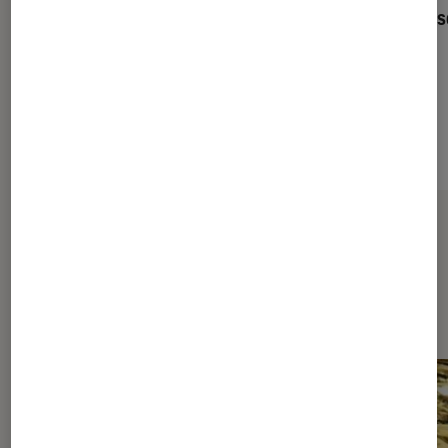
18 LI machine nue
lunettes, mas
bouchons
122,52€
À partir de
Sur le même thème