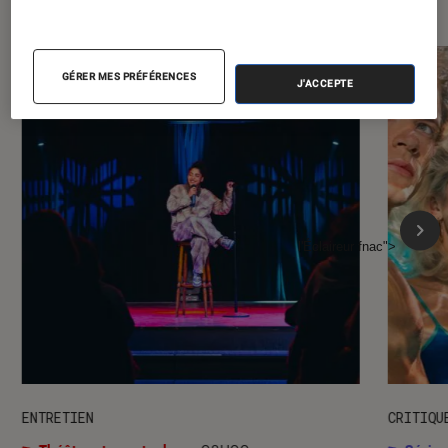
GÉRER MES PRÉFÉRENCES
J'ACCEPTE
l'Éclaireur fnac">
ENTRETIEN
CRITIQU