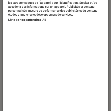
SÉLECTION
les caractéristiques de l’appareil pour l’identification. Stocker et/ou
accéder à des informations sur un appareil. Publicités et contenu
Livres / BD
•
07 mar. 2025
personnalisés, mesure de performance des publicités et du contenu,
études d’audience et développement de services.
La cuisine pour les étudiants : un esprit
Liste de nos partenaires IAB
sain dans un corps sain