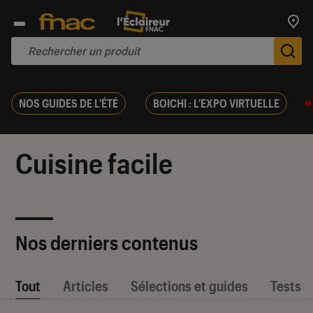
Trouv
De
NOS GUIDES DE L'ÉTÉ
BOICHI : L'EXPO VIRTUELLE
Cuisine facile
Nos derniers contenus
Tout
Articles
Sélections et guides
Tests