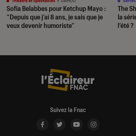
Théâtre et spectacles
•
08H00
Séries
Sofia Belabbes pour
Ketchup Mayo
:
The S
“Depuis que j’ai 8 ans, je sais que je
la sér
veux devenir humoriste”
l’été ?
Suivez la Fnac