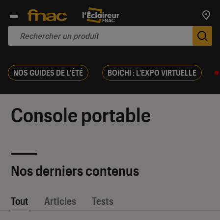
Trouv
De
NOS GUIDES DE L'ÉTÉ
BOICHI : L'EXPO VIRTUELLE
Console portable
Nos derniers contenus
Tout
Articles
Tests