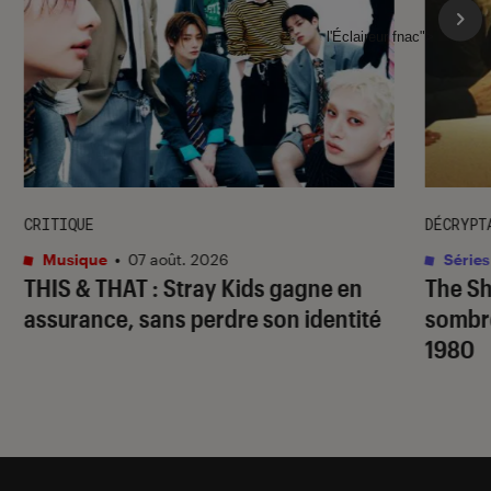
l'Éclaireur fnac">
CRITIQUE
DÉCRYPT
Musique
•
07 août. 2026
Séries
THIS & THAT
: Stray Kids gagne en
The S
assurance, sans perdre son identité
sombr
1980