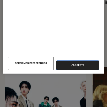
Modèle Classique, Lite ou OLED,
choisi
comment choisir la meilleure
console ?
À la une de
VOIR TOUT
l'Éclaireur FNAC
GÉRER MES PRÉFÉRENCES
J'ACCEPTE