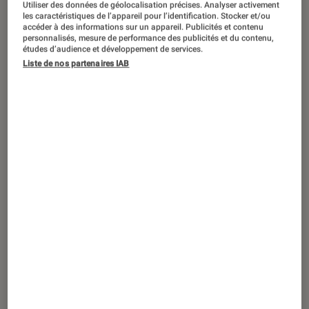
Utiliser des données de géolocalisation précises. Analyser activement
ARTICLE
les caractéristiques de l’appareil pour l’identification. Stocker et/ou
accéder à des informations sur un appareil. Publicités et contenu
Tech
•
21 août. 2023
personnalisés, mesure de performance des publicités et du contenu,
Xbox Series, PlayStation 5, portables : le
études d’audience et développement de services.
point sur les consoles en 2023
Liste de nos partenaires IAB