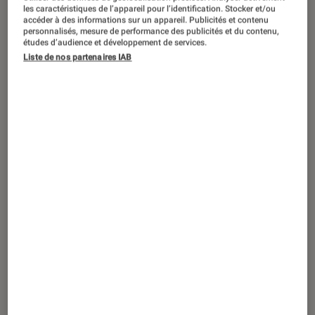
ACTU
les caractéristiques de l’appareil pour l’identification. Stocker et/ou
accéder à des informations sur un appareil. Publicités et contenu
Photo et vidéo
•
22 sep. 2017
personnalisés, mesure de performance des publicités et du contenu,
études d’audience et développement de services.
Mais c’est quoi au juste un appareil
Liste de nos partenaires IAB
photo tropicalisé ?