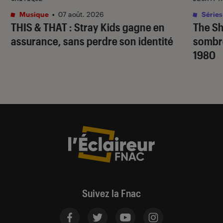
Musique
•
07 août. 2026
Séries
THIS & THAT
: Stray Kids gagne en
The S
assurance, sans perdre son identité
sombr
1980
Suivez la Fnac