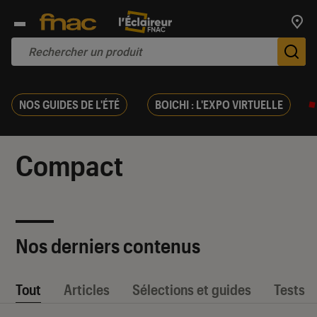
Trouv
De
NOS GUIDES DE L'ÉTÉ
BOICHI : L'EXPO VIRTUELLE
Compact
Nos derniers contenus
Tout
Articles
Sélections et guides
Tests