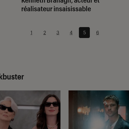
réalisateur insaisissable
1
2
3
4
5
6
ckbuster