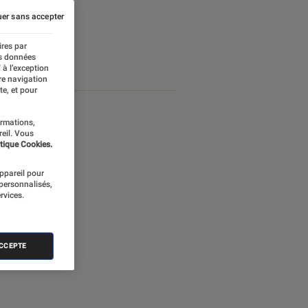
er sans accepter
ires par
es données
 à l’exception
re navigation
te, et pour
ormations,
reil. Vous
tique Cookies.
appareil pour
 personnalisés,
rvices.
ACCEPTE