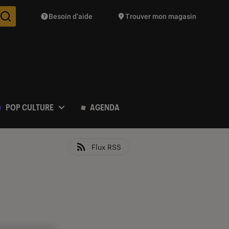
Besoin d’aide
Trouver mon magasin
Des suggestions de produits vont vous être proposées pendant vo
POP CULTURE
AGENDA
Flux RSS