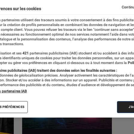
Continu
rences sur les cookies
s
 partenaires utilisent des traceurs soumis à votre consentement à des fins publicita
r la création de profils personnalisés en combinant les données de navigation et l
e compte client. Vous pouvez refuser les traceurs via le lien "continuer sans accepter"
 guides
 nécessaires au fonctionnement optimal de nos services notamment l’aide dans vot
atalogue et la personnalisation des contenus, l’analyse des performances de notre si
s transactions.
isation et ses
421
partenaires publicitaires (IAB) stockent et/ou accèdent à des inf
es identifiants uniques de cookies pour traiter les données personnelles, sur un appa
pter ou gérer vos préférences en cliquant ci-dessous ou à tout moment dans la
Poli
res publicitaires (IAB) traitent des données selon les finalités suivantes :
 données de géolocalisation précises. Analyser activement les caractéristiques de l’
tion. Stocker et/ou accéder à des informations sur un appareil. Publicités et contenu
erformance des publicités et du contenu, études d’audience et développement de se
s partenaires IAB
S PRÉFÉRENCES
J'