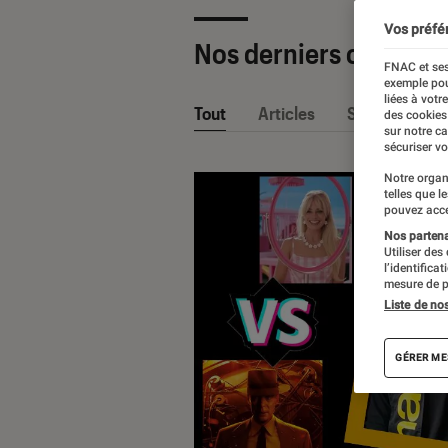
Vos préfé
Nos derniers contenu
FNAC et ses
exemple pou
liées à votr
Tout
Articles
Sélections et
des cookies
sur notre c
sécuriser vo
Notre organ
telles que l
pouvez acce
Nos partenai
Utiliser des
l’identifica
mesure de p
Liste de no
GÉRER ME