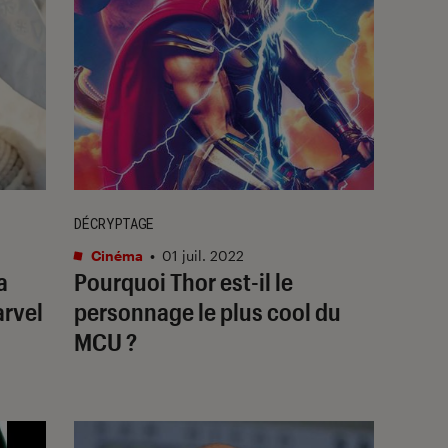
DÉCRYPTAGE
Cinéma
•
01 juil. 2022
a
Pourquoi Thor est-il le
arvel
personnage le plus cool du
MCU ?