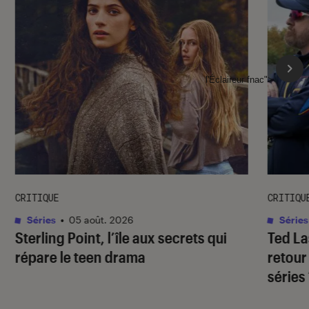
l'Éclaireur fnac">
CRITIQUE
CRITIQU
Séries
•
05 août. 2026
Séries
Sterling Point
, l’île aux secrets qui
Ted L
répare le teen drama
retour
séries