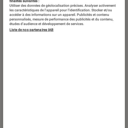
finalités suivantes :
Utiliser des données de géolocalisation précises. Analyser activement
les caractéristiques de l’appareil pour l’identification. Stocker et/ou
accéder à des informations sur un appareil. Publicités et contenu
personnalisés, mesure de performance des publicités et du contenu,
études d’audience et développement de services.
Liste de nos partenaires IAB
TEST
Tech
•
01 déc. 2021
Test de l’Apple Watch Series 7 : peu de
nouveautés mais des améliorations
bienvenues