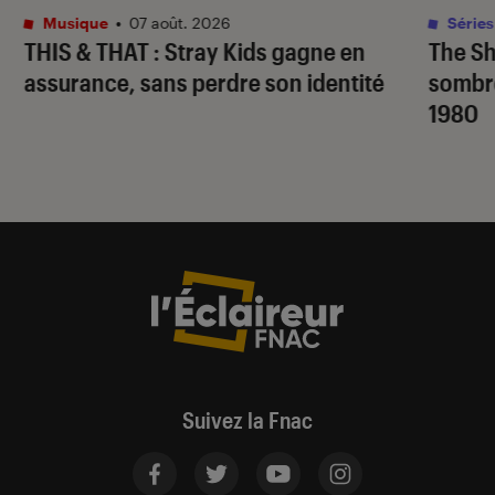
Musique
•
07 août. 2026
Séries
THIS & THAT
: Stray Kids gagne en
The S
assurance, sans perdre son identité
sombr
1980
Suivez la Fnac