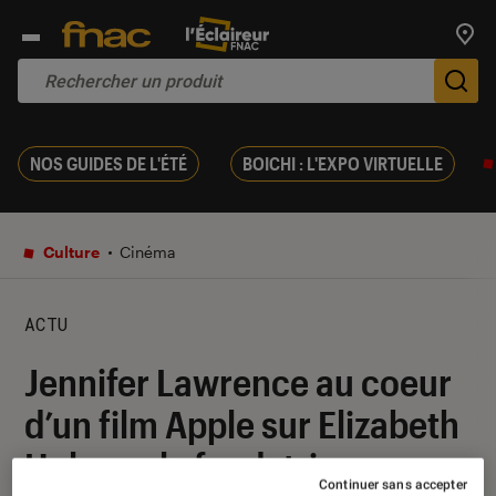
Trouv
De
NOS GUIDES DE L'ÉTÉ
BOICHI : L'EXPO VIRTUELLE
Culture
Cinéma
ACTU
Jennifer Lawrence au coeur
d’un film Apple sur Elizabeth
Holmes, la fondatrice
Continuer sans accepter