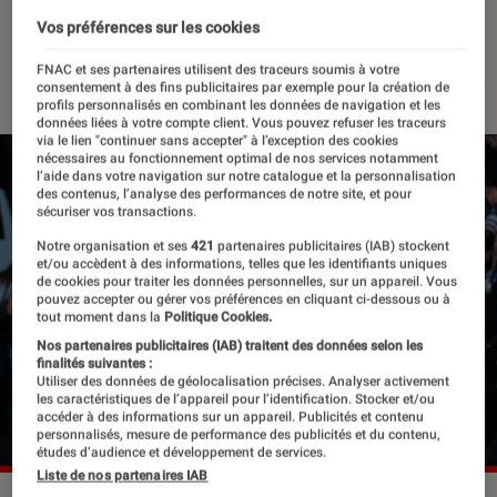
controversée de Theranos
Vos préférences sur les cookies
08 décembre 2021
・
Par
Félix Tardieu
FNAC et ses partenaires utilisent des traceurs soumis à votre
consentement à des fins publicitaires par exemple pour la création de
profils personnalisés en combinant les données de navigation et les
données liées à votre compte client. Vous pouvez refuser les traceurs
via le lien "continuer sans accepter" à l’exception des cookies
nécessaires au fonctionnement optimal de nos services notamment
l’aide dans votre navigation sur notre catalogue et la personnalisation
des contenus, l’analyse des performances de notre site, et pour
sécuriser vos transactions.
Notre organisation et ses
421
partenaires publicitaires (IAB) stockent
et/ou accèdent à des informations, telles que les identifiants uniques
de cookies pour traiter les données personnelles, sur un appareil. Vous
pouvez accepter ou gérer vos préférences en cliquant ci-dessous ou à
tout moment dans la
Politique Cookies.
Nos partenaires publicitaires (IAB) traitent des données selon les
finalités suivantes :
Utiliser des données de géolocalisation précises. Analyser activement
les caractéristiques de l’appareil pour l’identification. Stocker et/ou
accéder à des informations sur un appareil. Publicités et contenu
personnalisés, mesure de performance des publicités et du contenu,
études d’audience et développement de services.
Liste de nos partenaires IAB