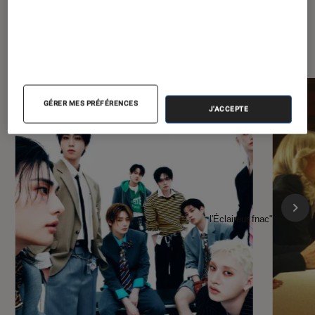
À la une de
VOIR TOUT
l'Éclaireur FNAC
GÉRER MES PRÉFÉRENCES
J'ACCEPTE
l'Éclaireur fnac">