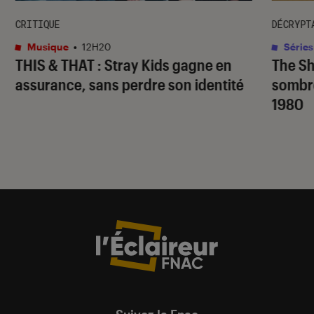
CRITIQUE
DÉCRYPT
Musique
•
12H20
Séries
THIS & THAT
: Stray Kids gagne en
The S
assurance, sans perdre son identité
sombr
1980