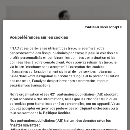
Continuer sans accepter
Vos préférences sur les cookies
FNAC et ses partenaires utilisent des traceurs soumis à votre
consentement à des fins publicitaires par exemple pour la création de
profils personnalisés en combinant les données de navigation et les
données liées à votre compte client. Vous pouvez refuser les traceurs
via le lien "continuer sans accepter" à l’exception des cookies
nécessaires au fonctionnement optimal de nos services notamment
l’aide dans votre navigation sur notre catalogue et la personnalisation
des contenus, l’analyse des performances de notre site, et pour
sécuriser vos transactions.
Notre organisation et ses
421
partenaires publicitaires (IAB) stockent
et/ou accèdent à des informations, telles que les identifiants uniques
de cookies pour traiter les données personnelles, sur un appareil. Vous
pouvez accepter ou gérer vos préférences en cliquant ci-dessous ou à
tout moment dans la
Politique Cookies.
Nos partenaires publicitaires (IAB) traitent des données selon les
finalités suivantes :
Utiliser des données de géolocalisation précises. Analyser activement