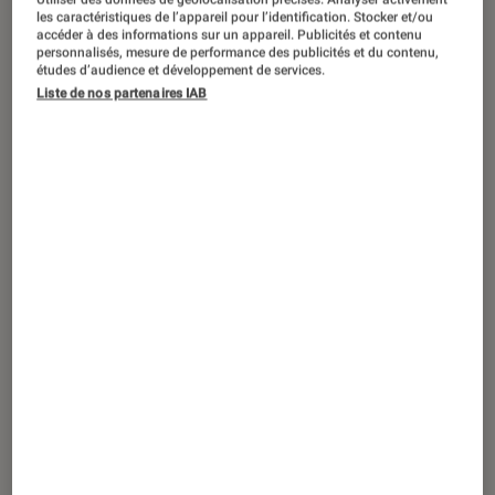
ARTICLE
les caractéristiques de l’appareil pour l’identification. Stocker et/ou
accéder à des informations sur un appareil. Publicités et contenu
Musique
•
24 oct. 2013
personnalisés, mesure de performance des publicités et du contenu,
Grand Corps Malade livre un splendide
études d’audience et développement de services.
Liste de nos partenaires IAB
album plein d’amour