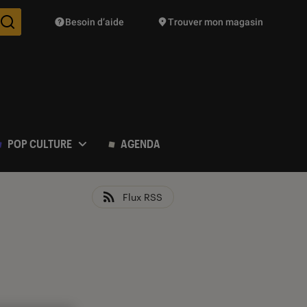
Besoin d’aide
Trouver mon magasin
Des suggestions de produits vont vous être proposées pendant vo
POP CULTURE
AGENDA
Flux RSS