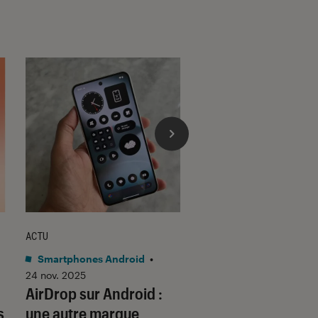
ACTU
ACTU
Smartphones Android
•
Application
•
03 avr.
L’AirDrop de Goog
24 nov. 2025
AirDrop sur Android :
arrivé en beta sur 
s
une autre marque
PC Windows