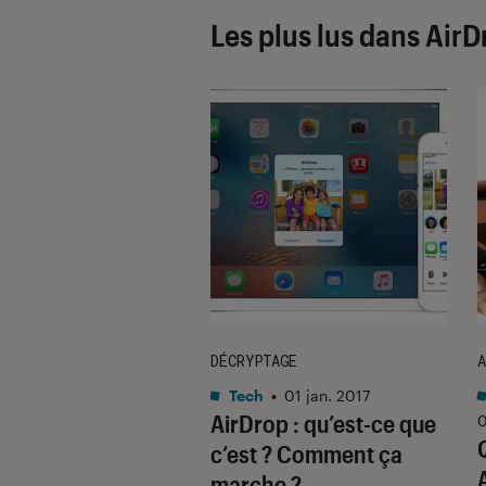
Les plus lus dans Air
DÉCRYPTAGE
A
cation
•
16 sep. 2025
Tech
•
01 jan. 2017
nsfert de fichiers
AirDrop : qu’est-ce que
0
 Android et iOS
c’est ? Comment ça
bientôt un jeu
marche ?