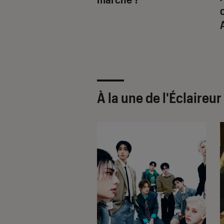
ants
À la une de
l'Éclaireu