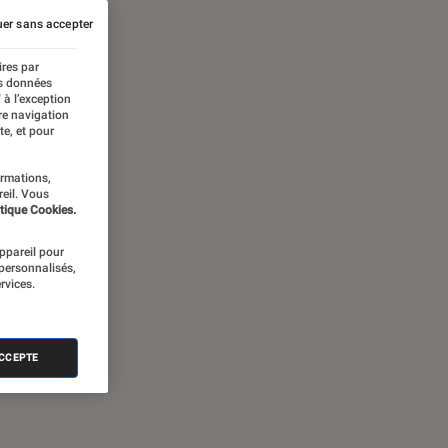
er sans accepter
ires par
es données
 à l’exception
re navigation
te, et pour
ormations,
reil. Vous
tique Cookies.
appareil pour
 personnalisés,
rvices.
ACCEPTE