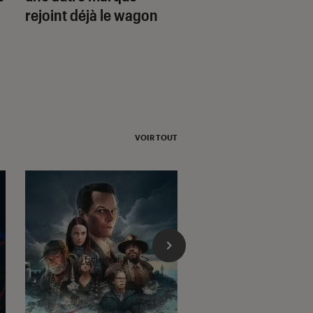
rejoint déjà le wagon
VOIR TOUT
l'Éclaireur fnac">