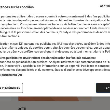
Continu
rences sur les cookies
s
 partenaires utilisent des traceurs soumis à votre consentement à des fins publicita
r la création de profils personnalisés en combinant les données de navigation et l
e compte client. Vous pouvez refuser les traceurs via le lien "continuer sans accepter"
 nécessaires au fonctionnement optimal de nos services notamment l’aide dans vot
atalogue et la personnalisation des contenus, l’analyse des performances de notre si
s transactions.
isation et ses
421
partenaires publicitaires (IAB) stockent et/ou accèdent à des inf
es identifiants uniques de cookies pour traiter les données personnelles, sur un appa
pter ou gérer vos préférences en cliquant ci-dessous ou à tout moment dans la
Poli
res publicitaires (IAB) traitent des données selon les finalités suivantes :
 données de géolocalisation précises. Analyser activement les caractéristiques de l’
tion. Stocker et/ou accéder à des informations sur un appareil. Publicités et contenu
erformance des publicités et du contenu, études d’audience et développement de se
s partenaires IAB
S PRÉFÉRENCES
J'
ACTU