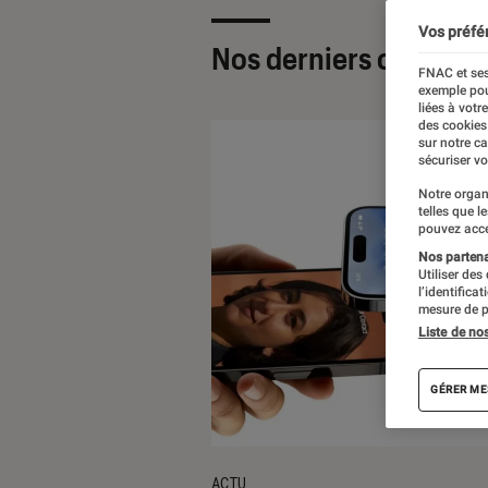
Vos préfé
Nos derniers contenu
FNAC et ses
exemple pou
liées à votr
des cookies
sur notre c
sécuriser vo
Notre organ
telles que l
pouvez acce
Nos partenai
Utiliser des
l’identifica
mesure de p
Liste de no
GÉRER ME
ACTU