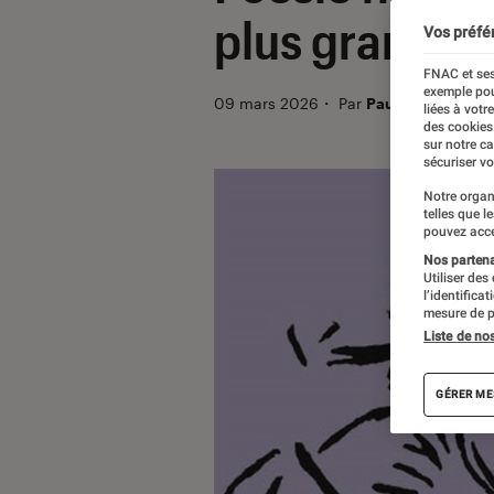
plus grands 
Vos préfé
FNAC et ses
exemple pou
09 mars 2026
・
Par
Pauline Licata
liées à votr
des cookies
sur notre c
sécuriser vo
Notre organ
telles que l
pouvez acce
Nos partenai
Utiliser des
l’identifica
mesure de p
Liste de no
GÉRER ME