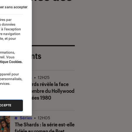
er sans accepter
ires par
es données
 à l’exception
re navigation
te, et pour
ormations,
 plus récents
reil. Vous
tique Cookies.
appareil pour
Séries
•
12H25
 personnalisés,
The Shards
révèle la face
rvices.
(très) sombre du Hollywood
des années 1980
ACCEPTE
Séries
•
12H05
The Shards
: la série est-elle
fidèle au roman de Bret