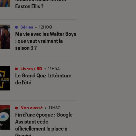
Easton Ellis ?
Séries
•
12H00
Ma vie avec les Walter Boys
: que vaut vraiment la
saison 3 ?
Livres / BD
•
11H54
Le Grand Quiz Littérature
de l’été
Non classé
•
11H30
Fin d’une époque : Google
Assistant cède
officiellement la place à
Gemini