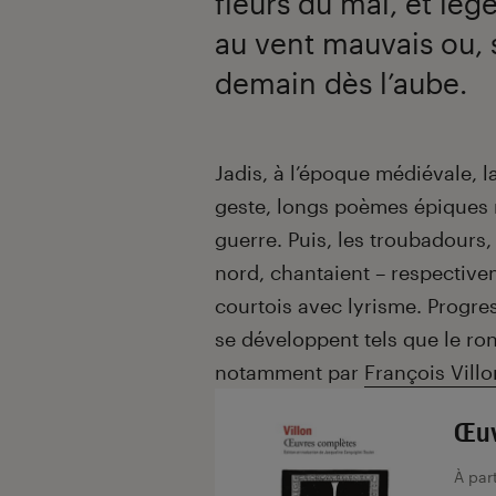
fleurs du mal, et lég
au vent mauvais ou, s
demain dès l’aube.
Introduction
Jadis, à l’époque médiévale, l
geste, longs poèmes épiques r
guerre. Puis, les troubadours,
nord, chantaient – respectivem
courtois avec lyrisme. Progr
se développent tels que le ron
notamment par
François Villo
Œuv
À par