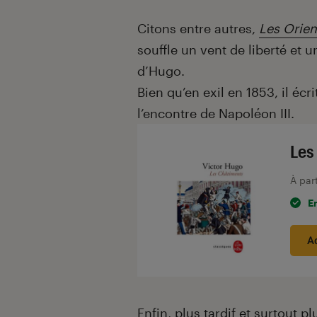
Citons entre autres,
Les Orien
souffle un vent de liberté et 
d’Hugo.
Bien qu’en exil en 1853, il écr
l’encontre de Napoléon III.
Les
À par
E
A
Enfin, plus tardif et surtout p