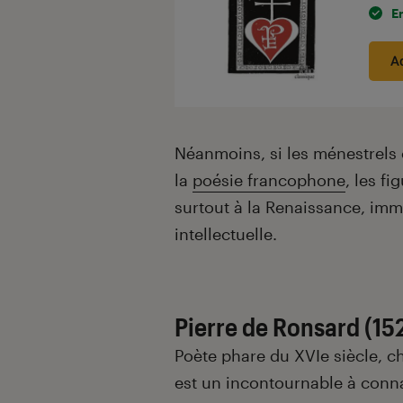
E
A
Néanmoins, si les ménestrels 
la
poésie francophone
, les f
surtout à la Renaissance, imm
intellectuelle.
Pierre de Ronsard (15
Poète phare du XVI
e
siècle, ch
est un incontournable à connaî