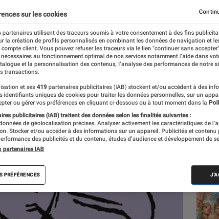
poètes
Continu
rences sur les cookies
 partenaires utilisent des traceurs soumis à votre consentement à des fins publicita
r la création de profils personnalisés en combinant les données de navigation et l
e compte client. Vous pouvez refuser les traceurs via le lien "continuer sans accepter"
 nécessaires au fonctionnement optimal de nos services notamment l’aide dans vot
atalogue et la personnalisation des contenus, l’analyse des performances de notre si
s transactions.
isation et ses
419
partenaires publicitaires (IAB) stockent et/ou accèdent à des inf
Les
es identifiants uniques de cookies pour traiter les données personnelles, sur un appa
pter ou gérer vos préférences en cliquant ci-dessous ou à tout moment dans la
Poli
res publicitaires (IAB) traitent des données selon les finalités suivantes :
 données de géolocalisation précises. Analyser activement les caractéristiques de l’
tion. Stocker et/ou accéder à des informations sur un appareil. Publicités et contenu
erformance des publicités et du contenu, études d’audience et développement de se
s partenaires IAB
S PRÉFÉRENCES
J'