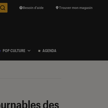
Besoin d’aide
Trouver mon magasin
Des suggestions de produits vont vous être proposées pendant vo
POP CULTURE
AGENDA
tournables des