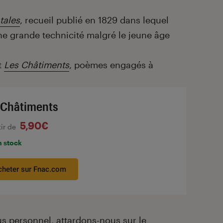
tales
, recueil publié en 1829 dans lequel
une grande technicité malgré le jeune âge
it
Les Châtiments
, poèmes engagés à
 Châtiments
5,90€
tir de
n stock
cheter sur Fnac.com
lus personnel, attardons-nous sur le