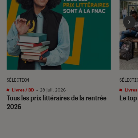
SÉLECTION
SÉLECTI
Livres / BD
•
28 juil. 2026
Livres
Tous les prix littéraires de la rentrée
Le top
2026