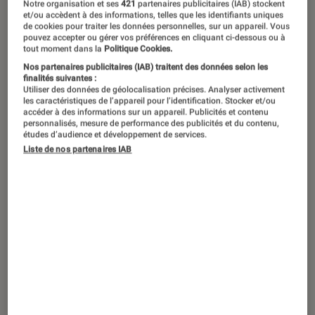
Le mois d’octobre s’annonce chargé
Notre organisation et ses
421
partenaires publicitaires (IAB) stockent
et/ou accèdent à des informations, telles que les identifiants uniques
en sorties diverses et variées mais
de cookies pour traiter les données personnelles, sur un appareil. Vous
pouvez accepter ou gérer vos préférences en cliquant ci-dessous ou à
c’est avant tout le mois, de la rentrée
tout moment dans la
Politique Cookies.
du polar et de l’Imaginaire. J’ai donc
Nos partenaires publicitaires (IAB) traitent des données selon les
finalités suivantes :
choisi de mettre en lumière mes titres
Utiliser des données de géolocalisation précises. Analyser activement
les caractéristiques de l’appareil pour l’identification. Stocker et/ou
préférés du moment. À vous de les
accéder à des informations sur un appareil. Publicités et contenu
personnalisés, mesure de performance des publicités et du contenu,
découvrir !
études d’audience et développement de services.
Liste de nos partenaires IAB
Éclipse
totale – Jo
Nesbo
(Gallimard)
Totale
éclipse de
mon cœur…
J
’ai dévoré
Eclipse totale
de
Jo
Nesbo
, la treizième enquête de
l’inspecteur Harry Hole.
Au-
delà du fait que ce titre me