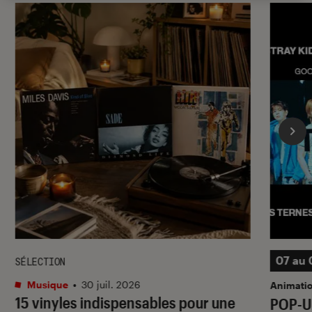
07 au 
SÉLECTION
Musique
•
30 juil. 2026
Animati
15 vinyles indispensables pour une
POP-U