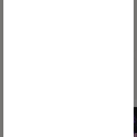
Arthur G.
Conseiller Fnac.com
Pour aller plus loin
Musique
Playlist
Rap français
Rap US
Sélection de produits