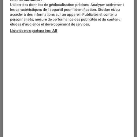
Utiliser des données de géolocalisation précises. Analyser activement
cette saison si spéciale à la plage. Sur
les caractéristiques de l’appareil pour l’identification. Stocker et/ou
accéder à des informations sur un appareil. Publicités et contenu
ce lieu de relaxation, certains se
personnalisés, mesure de performance des publicités et du contenu,
prêtent au jeu de différents sports.
études d’audience et développement de services.
Liste de nos partenaires IAB
Raquettes, volley, football…la liste ne
manque pas de prétendants. Quel
qu’il soit, voici une playlist qui
accompagnera vos parties les plus
palpitantes, entre amis ou en famille.
Introduction