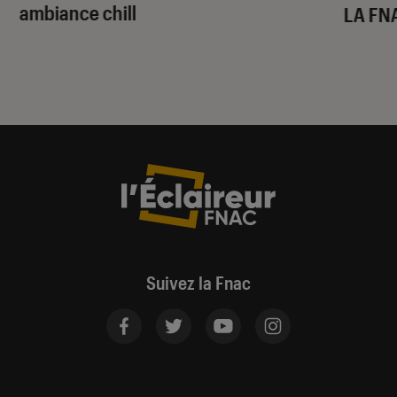
ambiance chill
LA FN
Suivez la Fnac