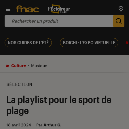
Trouv
De
NOS GUIDES DE L'ÉTÉ
BOICHI : L'EXPO VIRTUELLE
Culture
Musique
SÉLECTION
La playlist pour le sport de
plage
18 avril 2024
・
Par
Arthur G.