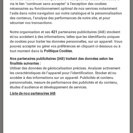
Le rock américain a rapidement
via le lien "continuer sans accepter" à l’exception des cookies
révélé, dans les années 1970, un genre
nécessaires au fonctionnement optimal de nos services notamment
l’aide dans votre navigation sur notre catalogue et la personnalisation
à part, le rock « sudiste », pratiqué
des contenus, l’analyse des performances de notre site, et pour
sécuriser vos transactions.
dans les états méridionaux. Si les
Notre organisation et ses
421
partenaires publicitaires (IAB) stockent
grands noms du genre, comme ZZ Top
et/ou accèdent à des informations, telles que les identifiants uniques
de cookies pour traiter les données personnelles, sur un appareil. Vous
ou Lynyrd Skynyrd, sont entrés au
pouvez accepter ou gérer vos préférences en cliquant ci-dessous ou à
tout moment dans la
Politique Cookies.
Panthéon, leur esthétique a continué à
Nos partenaires publicitaires (IAB) traitent des données selon les
inspirer des partisans de cette
finalités suivantes :
Utiliser des données de géolocalisation précises. Analyser activement
musique groovy, à guitare, pétrie
les caractéristiques de l’appareil pour l’identification. Stocker et/ou
accéder à des informations sur un appareil. Publicités et contenu
d’influences country et blues, que l’on
personnalisés, mesure de performance des publicités et du contenu,
études d’audience et développement de services.
retrouve aujourd’hui chez des groupes
Liste de nos partenaires IAB
comme Greta Van Fleet. Retour sur dix
formations emblématiques du genre.
Allman Brothers Band