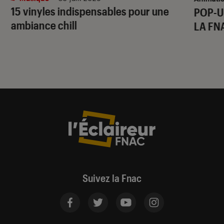
15 vinyles indispensables pour une
POP-U
ambiance chill
LA FN
Suivez la Fnac