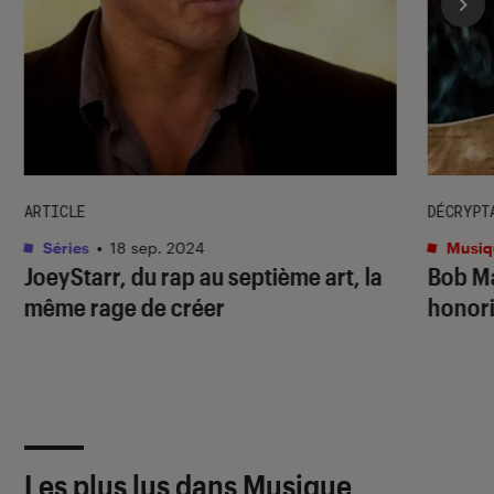
ARTICLE
DÉCRYPT
Séries
•
18 sep. 2024
Musiq
JoeyStarr, du rap au septième art, la
Bob Ma
même rage de créer
honori
Les plus lus dans Musique