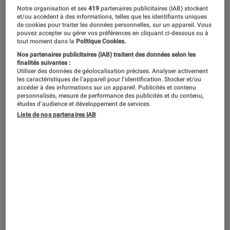
©hop sport
Notre organisation et ses
419
partenaires publicitaires (IAB) stockent
et/ou accèdent à des informations, telles que les identifiants uniques
de cookies pour traiter les données personnelles, sur un appareil. Vous
pouvez accepter ou gérer vos préférences en cliquant ci-dessous ou à
Un corps dessiné sur la plage, cela
tout moment dans la
Politique Cookies.
s’anticipe. Et en parallèle d’une
Nos partenaires publicitaires (IAB) traitent des données selon les
finalités suivantes :
alimentation saine, il est nécessaire
Utiliser des données de géolocalisation précises. Analyser activement
les caractéristiques de l’appareil pour l’identification. Stocker et/ou
de travailler son corps pour
accéder à des informations sur un appareil. Publicités et contenu
personnalisés, mesure de performance des publicités et du contenu,
augmenter son capital séduction et
études d’audience et développement de services.
Liste de nos partenaires IAB
gagner en confiance ! Voici notre
sélection d’équipements pour se
forger un summer body au top.
Tapis de course ISE SY-1006 :
compact et efficace
C’est l’activité physique la plus accessible et