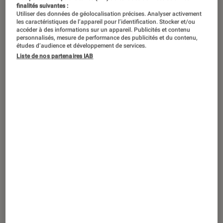
Entre le 28 avril et le 3 mai 2021, les
finalités suivantes :
Ventes Flash débarquent sur
Utiliser des données de géolocalisation précises. Analyser activement
les caractéristiques de l’appareil pour l’identification. Stocker et/ou
Fnac.com. Pour l’occasion, retrouvez
accéder à des informations sur un appareil. Publicités et contenu
personnalisés, mesure de performance des publicités et du contenu,
notre sélection des meilleurs bons
études d’audience et développement de services.
Liste de nos partenaires IAB
plans jeux vidéo. PS5, Nintendo
Switch, Xbox… Il y en a pour tout le
monde !
Des offres sur les meilleurs jeux
PS5
Demon’s Souls Remake
Titre fondateur de la fameuse
série des
Dark Souls
,
Demon’s Souls
(59,99€)
,
sorti en 2009, est encore