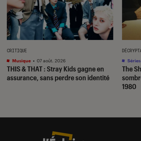
CRITIQUE
DÉCRYPT
Musique
•
07 août. 2026
Séries
THIS & THAT
: Stray Kids gagne en
The S
assurance, sans perdre son identité
sombr
1980