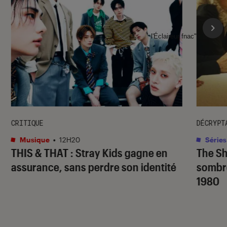
l'Éclaireur fnac">
CRITIQUE
DÉCRYPT
Musique
•
12H20
Séries
THIS & THAT
: Stray Kids gagne en
The S
assurance, sans perdre son identité
sombr
1980