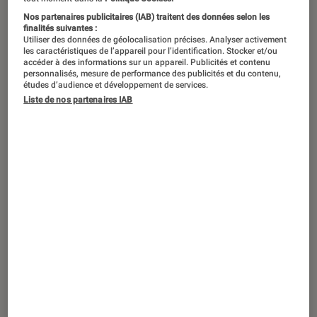
Action, aventure, ou encore horreur,
Nos partenaires publicitaires (IAB) traitent des données selon les
finalités suivantes :
vous avez la possibilité de devenir
Utiliser des données de géolocalisation précises. Analyser activement
les caractéristiques de l’appareil pour l’identification. Stocker et/ou
maître du destin de votre personnage,
accéder à des informations sur un appareil. Publicités et contenu
personnalisés, mesure de performance des publicités et du contenu,
grâce aux choix que vous ferez. Voici
études d’audience et développement de services.
notre sélection de must-have, les
Liste de nos partenaires IAB
histoires à vivre absolument pour
ressortir plein d’émotion…