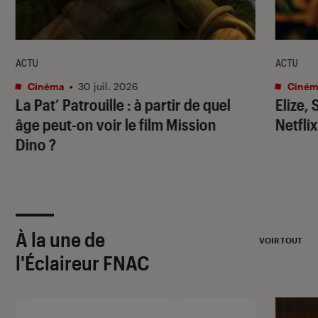
ACTU
ACTU
Cinéma
•
30 juil. 2026
Ciném
La Pat’ Patrouille
: à partir de quel
Elize,
âge peut-on voir le film
Mission
Netflix
Dino
?
À la une de
VOIR TOUT
l'Éclaireur FNAC