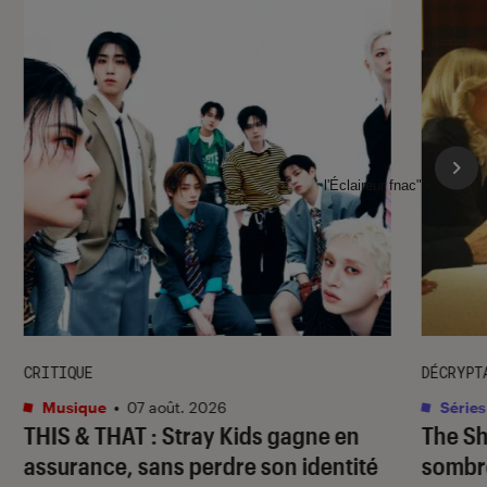
l'Éclaireur fnac">
CRITIQUE
DÉCRYPT
Musique
•
07 août. 2026
Séries
THIS & THAT
: Stray Kids gagne en
The S
assurance, sans perdre son identité
sombr