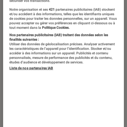
sécuriser vos transactions.
seul. Désormais affranchi de Rocky
Notre organisation et ses
421
partenaires publicitaires (IAB) stockent
Balboa, il va affronter un ancien ami
et/ou accèdent à des informations, telles que les identifiants uniques
de cookies pour traiter les données personnelles, sur un appareil. Vous
assoiffé de gloire et de vengeance. À
pouvez accepter ou gérer vos préférences en cliquant ci-dessous ou à
tout moment dans la
Politique Cookies.
l’occasion de la sortie de Creed III de
Nos partenaires publicitaires (IAB) traitent des données selon les
DVD, la boxe est donc à l’honneur.
finalités suivantes :
Utiliser des données de géolocalisation précises. Analyser activement
Voici les films qui nous ont donné
les caractéristiques de l’appareil pour l’identification. Stocker et/ou
accéder à des informations sur un appareil. Publicités et contenu
envie, au moins une fois, de nous
personnalisés, mesure de performance des publicités et du contenu,
études d’audience et développement de services.
essayer à la discipline !
Liste de nos partenaires IAB
Creed