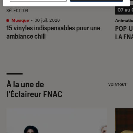
07 au 
SÉLECTION
Musique
•
30 juil. 2026
Animati
15 vinyles indispensables pour une
POP-U
ambiance chill
LA FN
À la une de
VOIR TOUT
l'Éclaireur FNAC