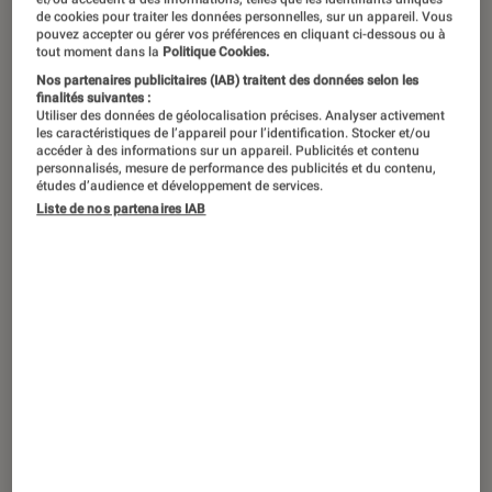
Du folk pur jus, du rock nerveux, du
de cookies pour traiter les données personnelles, sur un appareil. Vous
reggae aux accents pop ou de la soul
pouvez accepter ou gérer vos préférences en cliquant ci-dessous ou à
tout moment dans la
Politique Cookies.
en mode créole…Les nouveautés
Nos partenaires publicitaires (IAB) traitent des données selon les
qu’on a repérées pour vous ces
finalités suivantes :
Utiliser des données de géolocalisation précises. Analyser activement
dernières et prochaines semaines font
les caractéristiques de l’appareil pour l’identification. Stocker et/ou
accéder à des informations sur un appareil. Publicités et contenu
la part belle à la gent féminine. La
personnalisés, mesure de performance des publicités et du contenu,
études d’audience et développement de services.
journée mondiale de la femme c’est le
Liste de nos partenaires IAB
8 mars, et au regard d’une actualité
qui fait couler beaucoup d’encre
(parité, harcèlement, discrimination…)
c’est le moment de se pencher sur le
sujet. En musique bien évidement !
Introduction
Du folk pur jus, du rock nerveux, du
blues captivant, du reggae aux