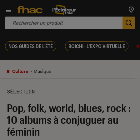
Trouv
De
NOS GUIDES DE L'ÉTÉ
BOICHI : L'EXPO VIRTUELLE
Culture
Musique
SÉLECTION
Pop, folk, world, blues, rock :
10 albums à conjuguer au
féminin