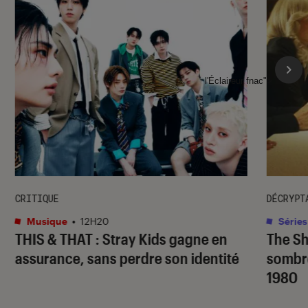
l'Éclaireur fnac">
CRITIQUE
DÉCRYPT
Musique
•
12H20
Séries
THIS & THAT
: Stray Kids gagne en
The S
assurance, sans perdre son identité
sombr
1980