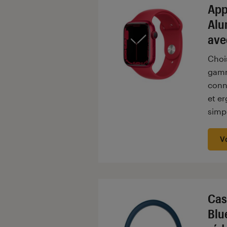
App
Alu
ave
Chois
gamm
conn
et e
simp
V
Cas
Blu