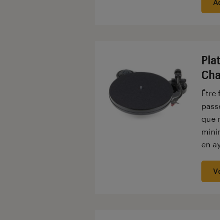
A
Pla
Cha
Être 
passe
que n
minim
en a
V