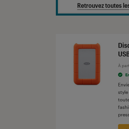
Retrouvez toutes le
Dis
USB
À par
E
Envi
styl
tout
fashi
press