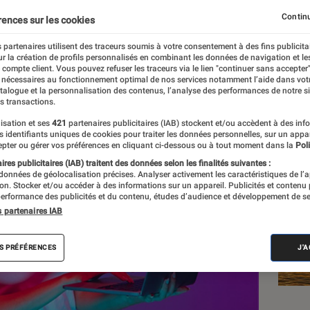
Continu
rences sur les cookies
rreol
 partenaires utilisent des traceurs soumis à votre consentement à des fins publicita
r la création de profils personnalisés en combinant les données de navigation et l
e compte client. Vous pouvez refuser les traceurs via le lien "continuer sans accepter"
 nécessaires au fonctionnement optimal de nos services notamment l’aide dans vot
Les
atalogue et la personnalisation des contenus, l’analyse des performances de notre si
s transactions.
isation et ses
421
partenaires publicitaires (IAB) stockent et/ou accèdent à des inf
es identifiants uniques de cookies pour traiter les données personnelles, sur un appa
pter ou gérer vos préférences en cliquant ci-dessous ou à tout moment dans la
Poli
res publicitaires (IAB) traitent des données selon les finalités suivantes :
 données de géolocalisation précises. Analyser activement les caractéristiques de l’
tion. Stocker et/ou accéder à des informations sur un appareil. Publicités et contenu
erformance des publicités et du contenu, études d’audience et développement de se
s partenaires IAB
S PRÉFÉRENCES
J'