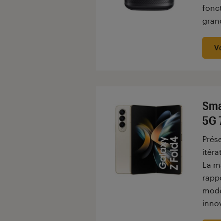
fonc
gran
V
Sma
5G 
Prése
itér
La ma
rappo
modèl
inno