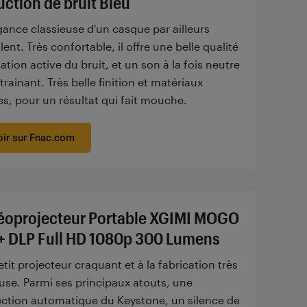
uction de bruit Bleu
gance classieuse d'un casque par ailleurs
lent. Très confortable, il offre une belle qualité
lation active du bruit, et un son à la fois neutre
trainant. Très belle finition et matériaux
s, pour un résultat qui fait mouche.
oir sur Fnac.com
éoprojecteur Portable XGIMI MOGO
+ DLP Full HD 1080p 300 Lumens
tit projecteur craquant et à la fabrication très
use. Parmi ses principaux atouts, une
ection automatique du Keystone, un silence de