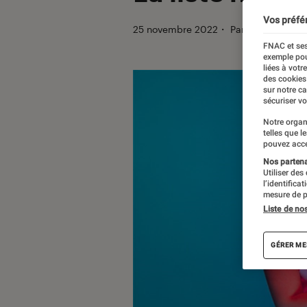
Vos préfé
25 novembre 2022
・
Par
Christian Fe
FNAC et ses
exemple pou
liées à votr
des cookies
sur notre c
sécuriser vo
Notre organ
telles que l
pouvez acce
Nos partenai
Utiliser des
l’identifica
mesure de p
Liste de no
GÉRER ME