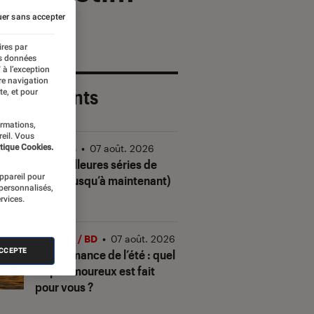
er sans accepter
ires par
es données
 à l’exception
re navigation
 plus récents
te, et pour
ormations,
reil. Vous
tique Cookies.
Séries
•
07 août. 2026
Les meilleures séries de
appareil pour
2026 (jusqu’à maintenant)
 personnalisés,
rvices.
Livres / BD
•
07 août. 2026
ACCEPTE
Quiz romance de l’été : quel
trope amoureux est fait
pour vous ?