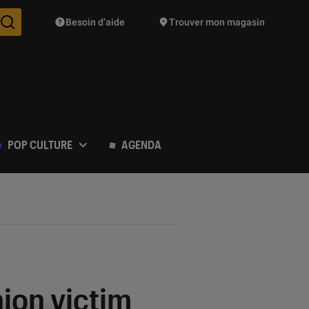
Besoin d’aide
Trouver mon magasin
Des suggestions de produits vont vous être proposées pendant vo
POP CULTURE
AGENDA
hion victim