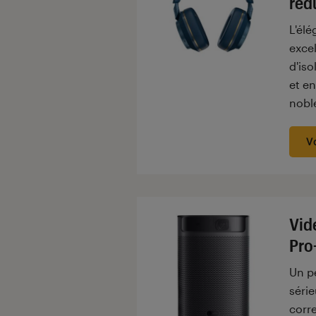
réd
L'élé
excel
d'iso
et en
noble
V
Vid
Pro
Un pe
série
corr