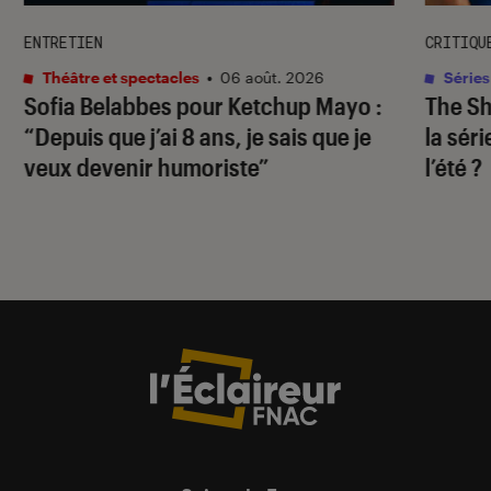
ENTRETIEN
CRITIQU
Théâtre et spectacles
•
06 août. 2026
Séries
Sofia Belabbes pour
Ketchup Mayo
:
The S
“Depuis que j’ai 8 ans, je sais que je
la sér
veux devenir humoriste”
l’été ?