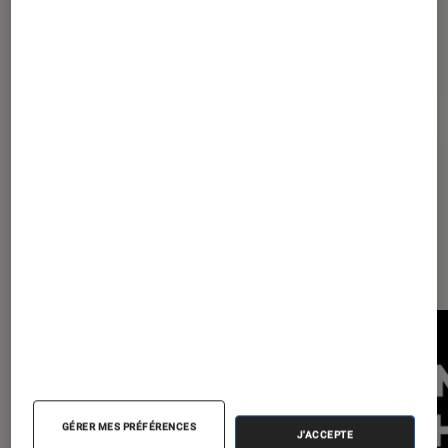
Pour aller plus loin
8K
LG
Sharp
TCL
Les plus lus dans TV
GÉRER MES PRÉFÉRENCES
J'ACCEPTE