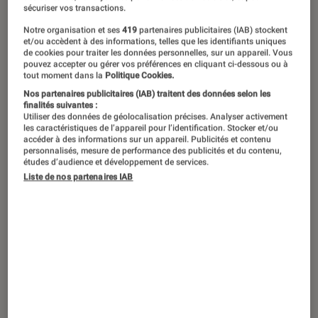
s’apprête-t-il à changer ? Le point
sécuriser vos transactions.
dans les lignes qui suivent.
Notre organisation et ses
419
partenaires publicitaires (IAB) stockent
et/ou accèdent à des informations, telles que les identifiants uniques
de cookies pour traiter les données personnelles, sur un appareil. Vous
pouvez accepter ou gérer vos préférences en cliquant ci-dessous ou à
tout moment dans la
Politique Cookies.
Introduction
Nos partenaires publicitaires (IAB) traitent des données selon les
finalités suivantes :
Utiliser des données de géolocalisation précises. Analyser activement
les caractéristiques de l’appareil pour l’identification. Stocker et/ou
accéder à des informations sur un appareil. Publicités et contenu
personnalisés, mesure de performance des publicités et du contenu,
études d’audience et développement de services.
Liste de nos partenaires IAB
© Sharp
Il y a cinq ans naissaient les premiers modèles