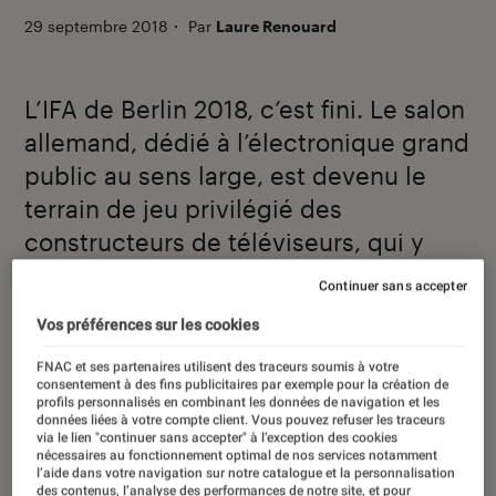
29 septembre 2018
・
Par
Laure Renouard
L’IFA de Berlin 2018, c’est fini. Le salon
allemand, dédié à l’électronique grand
public au sens large, est devenu le
terrain de jeu privilégié des
constructeurs de téléviseurs, qui y
annoncent généralement leur feuille
Continuer sans accepter
de route pour les mois suivants. Cette
Vos préférences sur les cookies
dernière édition a été marquée par un
FNAC et ses partenaires utilisent des traceurs soumis à votre
fait notable : la résolution 8K n’a plus
consentement à des fins publicitaires par exemple pour la création de
rien de futuriste sur les téléviseurs.
profils personnalisés en combinant les données de navigation et les
données liées à votre compte client. Vous pouvez refuser les traceurs
Mais de quoi s’agit-il exactement ? Le
via le lien "continuer sans accepter" à l’exception des cookies
nécessaires au fonctionnement optimal de nos services notamment
quotidien des téléspectateurs
l’aide dans votre navigation sur notre catalogue et la personnalisation
des contenus, l’analyse des performances de notre site, et pour