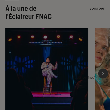
À la une de
VOIR TOUT
l'Éclaireur FNAC
l'Éclaireur fnac">