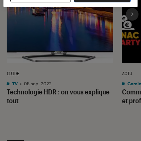
GUIDE
ACTU
TV
•
05 sep. 2022
Gami
Technologie HDR : on vous explique
Commen
tout
et pro