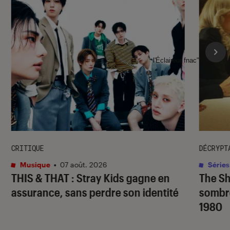
l'Éclaireur fnac">
CRITIQUE
DÉCRYPT
Musique
•
07 août. 2026
Séries
THIS & THAT
: Stray Kids gagne en
The S
assurance, sans perdre son identité
sombr
1980