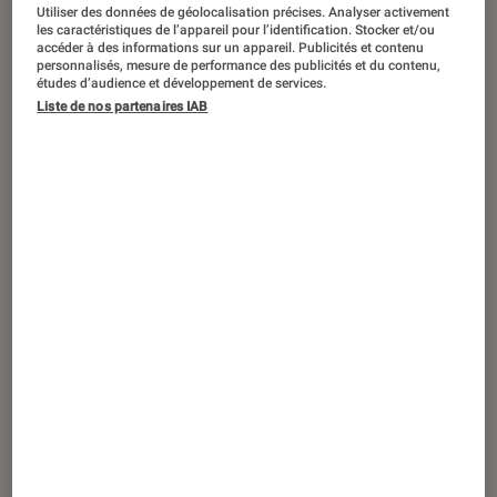
Utiliser des données de géolocalisation précises. Analyser activement
les caractéristiques de l’appareil pour l’identification. Stocker et/ou
accéder à des informations sur un appareil. Publicités et contenu
personnalisés, mesure de performance des publicités et du contenu,
études d’audience et développement de services.
TEST LABO
Liste de nos partenaires IAB
Noté 5 étoiles sur 5
Écrans plats
•
11 mar. 2022
Test Labo du Panasonic TX-50JX810E :
de belles images pour ce TV abordable