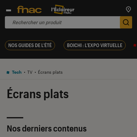
Trouv
De
NOS GUIDES DE L'ÉTÉ
BOICHI : L'EXPO VIRTUELLE
Tech
TV
Écrans plats
Écrans plats
Nos derniers contenus