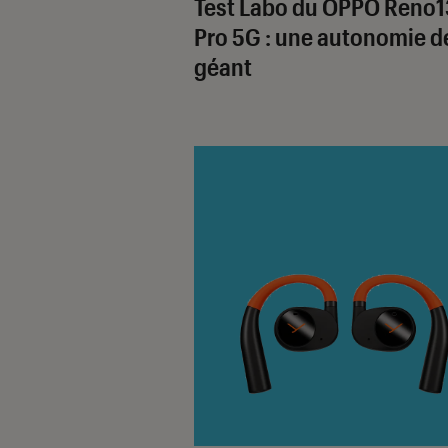
Test Labo du OPPO Reno1
Pro 5G : une autonomie d
géant