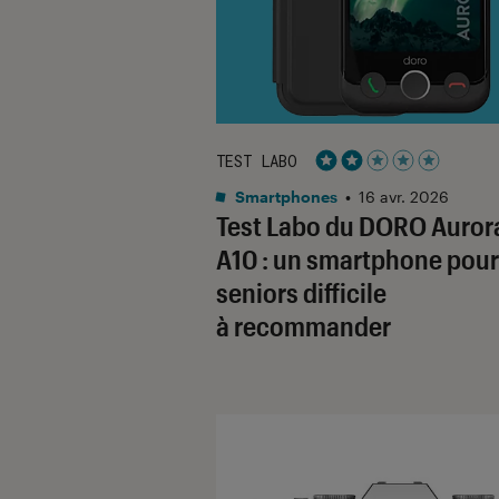
TEST LABO
Noté 2 étoiles sur 5
Smartphones
•
16 avr. 2026
Test Labo du DORO Auror
A10 : un smartphone pour
seniors difficile
à recommander