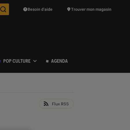
Besoin d’aide
Trouver mon magasin
Des suggestions de produits vont vous être proposées pendant vo
POP CULTURE
AGENDA
Flux RSS