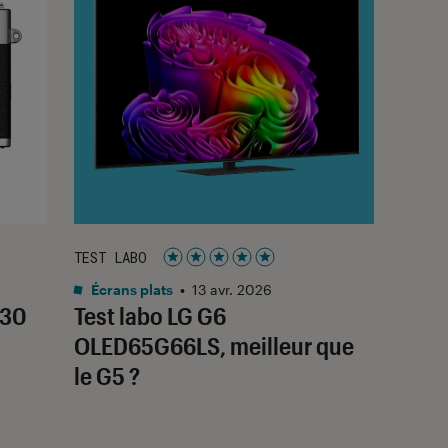
TEST LABO
Noté 5 étoiles sur 5
Écrans plats
•
13 avr. 2026
T30
Test labo LG G6
OLED65G66LS, meilleur que
le G5 ?