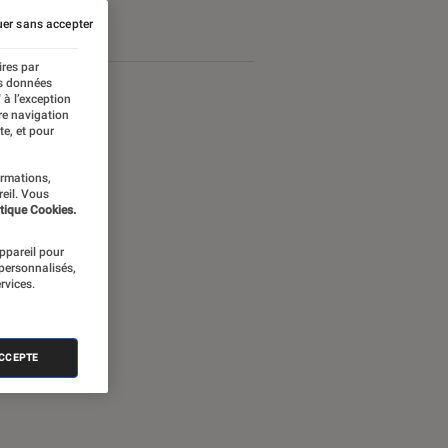
er sans accepter
ires par
es données
 à l’exception
re navigation
te, et pour
ormations,
reil. Vous
tique Cookies.
appareil pour
 personnalisés,
rvices.
ACCEPTE