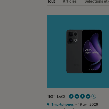
Tout
Articles
Sélections et
TEST LABO
Noté 4 étoiles sur 5
Smartphones
•
19 avr. 2026