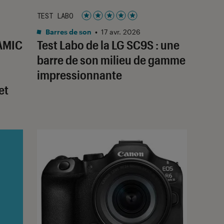
TEST LABO
Noté 5 étoiles sur 5
Barres de son
•
17 avr. 2026
AMIC
Test Labo de la LG SC9S : une
barre de son milieu de gamme
impressionnante
et