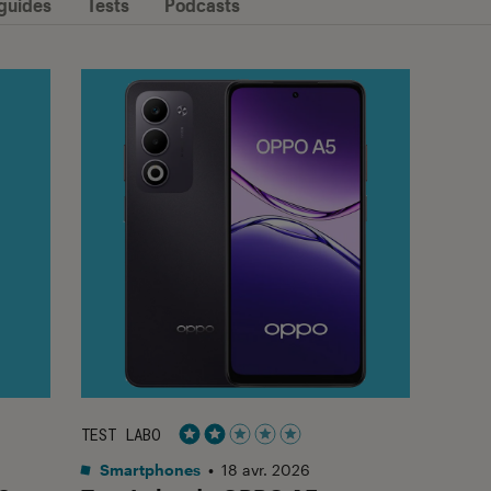
 guides
Tests
Podcasts
TEST LABO
Noté 2 étoiles sur 5
Smartphones
•
18 avr. 2026