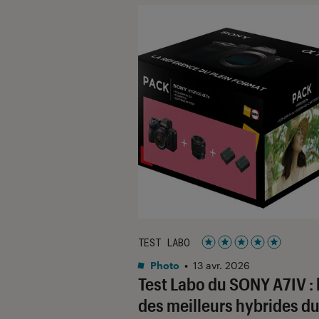
TEST LABO
Noté 5 étoiles sur 5
Photo
•
13 avr. 2026
Test Labo du SONY A7IV : 
des meilleurs hybrides d