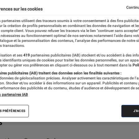
est quoi ?
Baromètre SAV
Labo Fnac : Le Podcast
Continu
rences sur les cookies
 partenaires utilisent des traceurs soumis à votre consentement à des fins publicita
r la création de profils personnalisés en combinant les données de navigation et l
e compte client. Vous pouvez refuser les traceurs via le lien "continuer sans accepter"
 nécessaires au fonctionnement optimal de nos services notamment l’aide dans vot
bo Fnac ! Créé en 1972, le Labo Fnac est
atalogue et la personnalisation des contenus, l’analyse des performances de notre si
s transactions.
référence absolue pour la richesse et
isation et ses
419
partenaires publicitaires (IAB) stockent et/ou accèdent à des inf
entifiques, pensés pour être compréhensibles
es identifiants uniques de cookies pour traiter les données personnelles, sur un appa
pter ou gérer vos préférences en cliquant ci-dessous ou à tout moment dans la
Poli
r en savoir plus,
voir notre charte
. Et pour
res publicitaires (IAB) traitent des données selon les finalités suivantes :
isitez notre
comparateur
.
 données de géolocalisation précises. Analyser activement les caractéristiques de l’
tion. Stocker et/ou accéder à des informations sur un appareil. Publicités et contenu
erformance des publicités et du contenu, études d’audience et développement de se
s partenaires IAB
S PRÉFÉRENCES
J'
s