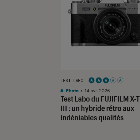
TEST LABO
Noté 3 étoiles sur 5
Photo
•
14 avr. 2026
Test Labo du FUJIFILM X-
III : un hybride rétro aux
indéniables qualités