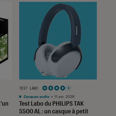
TEST LABO
Noté 4 étoiles sur 5
Casques audio
•
11 avr. 2026
l’un
Test Labo du PHILIPS TAK
u
5500 AL : un casque à petit