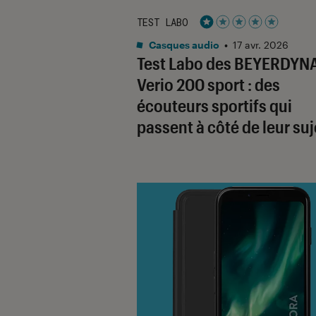
TEST LABO
Noté 1 étoiles sur 5
Casques audio
•
17 avr. 2026
Test Labo des BEYERDYN
Verio 200 sport : des
écouteurs sportifs qui
passent à côté de leur suj