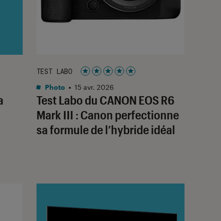
TEST LABO
Noté 5 étoiles sur 5
Photo
•
15 avr. 2026
a
Test Labo du CANON EOS R6
Mark III : Canon perfectionne
sa formule de l’hybride idéal