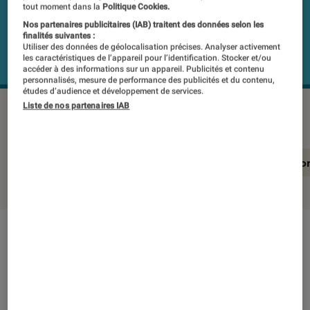
tout moment dans la
Politique Cookies.
Nos partenaires publicitaires (IAB) traitent des données selon les
finalités suivantes :
Utiliser des données de géolocalisation précises. Analyser activement
les caractéristiques de l’appareil pour l’identification. Stocker et/ou
accéder à des informations sur un appareil. Publicités et contenu
personnalisés, mesure de performance des publicités et du contenu,
études d’audience et développement de services.
Liste de nos partenaires IAB
KLIPSCH THE FIVES WALNUT X2
©Labo Fnac
En résumé
Notre test détaillé
Conclusio
En résumé
NOTE LABOFNAC
Noté 5 étoiles sur 5