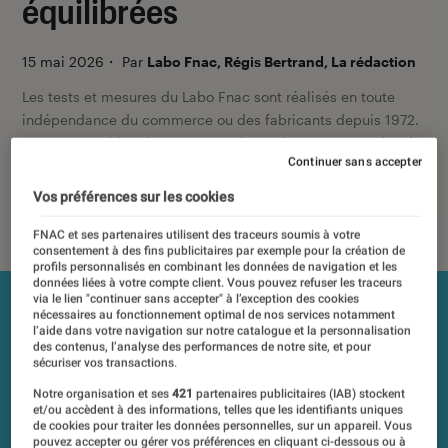
équilibrées
15 mai 2026
・
Par
Labo Fnac, Régis Bertrand, La rédaction
Les tests et mesures du Labo Fnac sont réalisés en toute
indépendance du commerce ou des fabricants depuis 1972.
Les responsables de tests garantissent les mesures grâce à
Continuer sans accepter
leur expertise, et aux équipements de mesures les plus
précis. Pour en savoir plus,
voir notre charte
. Et pour
Vos préférences sur les cookies
comparer tous les produits, visitez notre
comparateur
.
FNAC et ses partenaires utilisent des traceurs soumis à votre
consentement à des fins publicitaires par exemple pour la création de
profils personnalisés en combinant les données de navigation et les
données liées à votre compte client. Vous pouvez refuser les traceurs
via le lien "continuer sans accepter" à l’exception des cookies
nécessaires au fonctionnement optimal de nos services notamment
l’aide dans votre navigation sur notre catalogue et la personnalisation
des contenus, l’analyse des performances de notre site, et pour
sécuriser vos transactions.
Notre organisation et ses
421
partenaires publicitaires (IAB) stockent
et/ou accèdent à des informations, telles que les identifiants uniques
de cookies pour traiter les données personnelles, sur un appareil. Vous
pouvez accepter ou gérer vos préférences en cliquant ci-dessous ou à