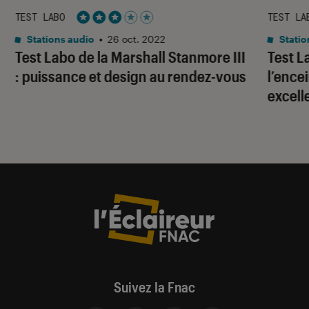
TEST LABO
TEST LA
Noté 3 étoiles sur 5
Stations audio
•
26 oct. 2022
Statio
Test Labo de la Marshall Stanmore III
Test L
: puissance et design au rendez-vous
l’ence
excell
Suivez la Fnac