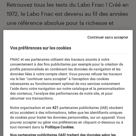
Introduction
Retrouvez tous les tests du Labo Fnac ! Créé en
1972, le Labo Fnac est devenu au fil des années
une référence absolue pour la richesse et
l’objectivité de ses tests scientifiques, pensés
Continuer sans accepter
pour être compréhensibles par le plus grand
Vos préférences sur les cookies
nombre. Pour en savoir plus,
voir notre charte
.
Et pour comparer tous les produits, visitez
FNAC et ses partenaires utilisent des traceurs soumis à votre
consentement à des fins publicitaires par exemple pour la création de
notre
comparateur
.
profils personnalisés en combinant les données de navigation et les
données liées à votre compte client. Vous pouvez refuser les traceurs
via le lien "continuer sans accepter" à l’exception des cookies
nécessaires au fonctionnement optimal de nos services notamment
l’aide dans votre navigation sur notre catalogue et la personnalisation
des contenus, l’analyse des performances de notre site, et pour
Nos derniers contenus
sécuriser vos transactions.
Notre organisation et ses
421
partenaires publicitaires (IAB) stockent
et/ou accèdent à des informations, telles que les identifiants uniques
de cookies pour traiter les données personnelles, sur un appareil. Vous
Tout
Articles
Sélections et guides
Tests
pouvez accepter ou gérer vos préférences en cliquant ci-dessous ou à
tout moment dans la
Politique Cookies.
Nos partenaires publicitaires (IAB) traitent des données selon les