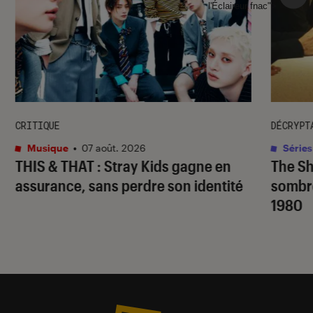
l'Éclaireur fnac">
CRITIQUE
DÉCRYPT
Musique
•
07 août. 2026
Séries
THIS & THAT
: Stray Kids gagne en
The S
assurance, sans perdre son identité
sombr
1980