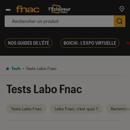
Trouv
De
NOS GUIDES DE L'ÉTÉ
BOICHI : L'EXPO VIRTUELLE
Tech
Tests Labo Fnac
Tests Labo Fnac
Tests Labo Fnac
Labo Fnac, c’est quoi ?
Baromètr