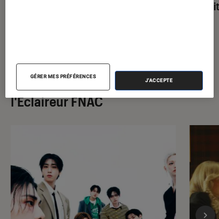
parfai
GÉRER MES PRÉFÉRENCES
À la une de
J'ACCEPTE
VOIR TOUT
l'Éclaireur FNAC