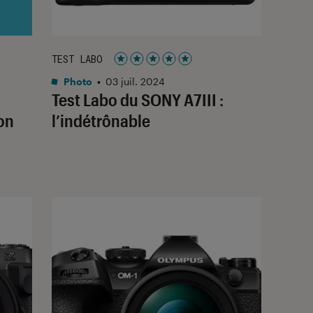
TEST LABO
Noté 5 étoiles sur 5
Photo
•
03 juil. 2024
Test Labo du SONY A7III :
on
l’indétrônable