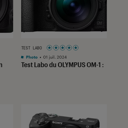
TEST LABO
Noté 5 étoiles sur 5
Photo
•
01 juil. 2024
n
Test Labo du OLYMPUS OM-1 :