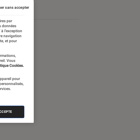
er sans accepter
ires par
es données
 à l’exception
re navigation
te, et pour
ormations,
reil. Vous
tique Cookies.
appareil pour
 personnalisés,
rvices.
ACCEPTE