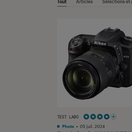
Tout
Articles
Sélections et
TEST LABO
Noté 4 étoiles sur 5
Photo
•
05 juil. 2024