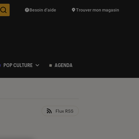
Besoin d’aide
Trouver mon magasin
Des suggestions de produits vont vous être proposées pendant vo
POP CULTURE
AGENDA
Flux RSS