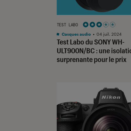
TEST LABO
Noté 3 étoiles sur 5
Casques audio
•
04 juil. 2024
Test Labo du SONY WH-
ULT900N/BC : une isolati
surprenante pour le prix