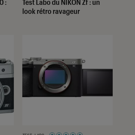
0 :
Test Labo du NIKON Zf : un
look rétro ravageur