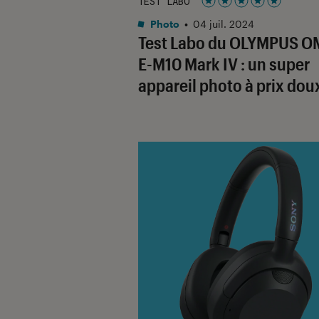
TEST LABO
Noté 5 étoiles sur 5
Photo
•
04 juil. 2024
Test Labo du OLYMPUS O
E-M10 Mark IV : un super
appareil photo à prix dou