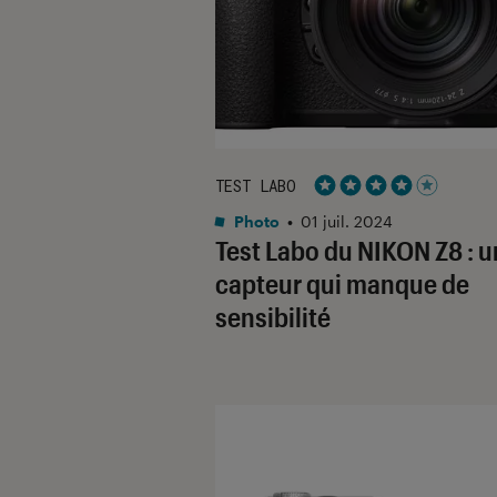
TEST LABO
Noté 4 étoiles sur 5
Photo
•
01 juil. 2024
Test Labo du NIKON Z8 : u
capteur qui manque de
sensibilité