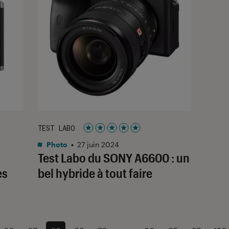
TEST LABO
Noté 5 étoiles sur 5
Photo
•
27 juin 2024
Test Labo du SONY A6600 : un
es
bel hybride à tout faire