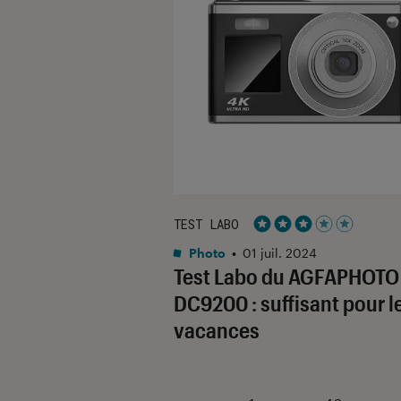
TEST LABO
Noté 3 étoiles sur 5
Photo
•
01 juil. 2024
Test Labo du AGFAPHOTO
DC9200 : suffisant pour l
vacances