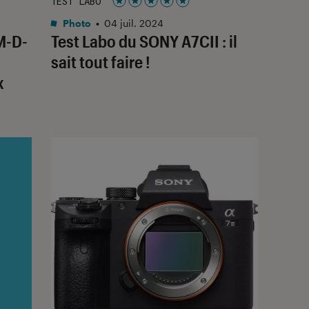
TEST LABO
Noté 5 étoiles sur 5
Photo
•
04 juil. 2024
M-D-
Test Labo du SONY A7CII : il
sait tout faire !
x