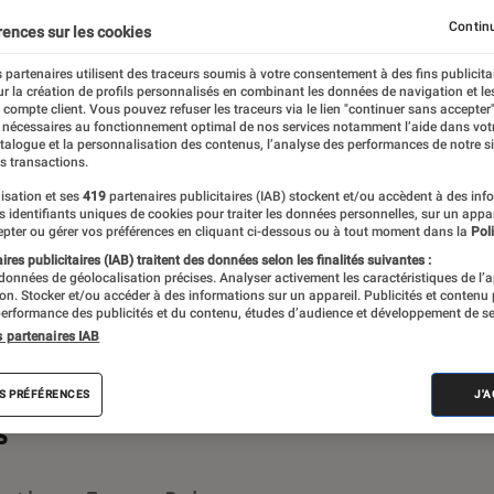
est quoi ?
Baromètre SAV
Labo Fnac : Le Podcast
Continu
rences sur les cookies
 partenaires utilisent des traceurs soumis à votre consentement à des fins publicita
r la création de profils personnalisés en combinant les données de navigation et l
e compte client. Vous pouvez refuser les traceurs via le lien "continuer sans accepter"
 nécessaires au fonctionnement optimal de nos services notamment l’aide dans vot
bo Fnac ! Créé en 1972, le Labo Fnac est
atalogue et la personnalisation des contenus, l’analyse des performances de notre si
s transactions.
référence absolue pour la richesse et
isation et ses
419
partenaires publicitaires (IAB) stockent et/ou accèdent à des inf
entifiques, pensés pour être compréhensibles
es identifiants uniques de cookies pour traiter les données personnelles, sur un appa
pter ou gérer vos préférences en cliquant ci-dessous ou à tout moment dans la
Poli
r en savoir plus,
voir notre charte
. Et pour
res publicitaires (IAB) traitent des données selon les finalités suivantes :
isitez notre
comparateur
.
 données de géolocalisation précises. Analyser activement les caractéristiques de l’
tion. Stocker et/ou accéder à des informations sur un appareil. Publicités et contenu
erformance des publicités et du contenu, études d’audience et développement de se
s partenaires IAB
S PRÉFÉRENCES
J'
s