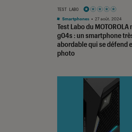
TEST LABO
Noté 1 étoiles sur 5
Smartphones
•
27 août. 2024
Test Labo du MOTOROLA 
g04s : un smartphone trè
abordable qui se défend 
photo