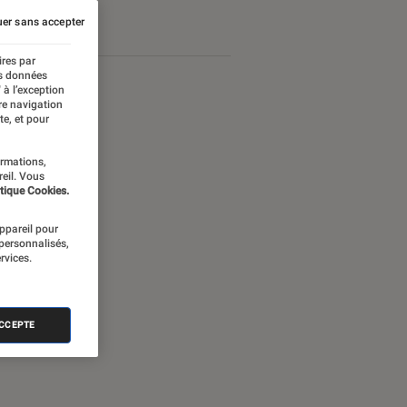
er sans accepter
ires par
es données
 à l’exception
re navigation
te, et pour
ormations,
reil. Vous
tique Cookies.
appareil pour
 personnalisés,
rvices.
ACCEPTE