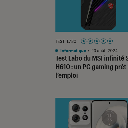
TEST LABO
Noté 5 étoiles sur 5
Informatique
•
23 août. 2024
Test Labo du MSI infinité 
H610 : un PC gaming prêt 
l’emploi