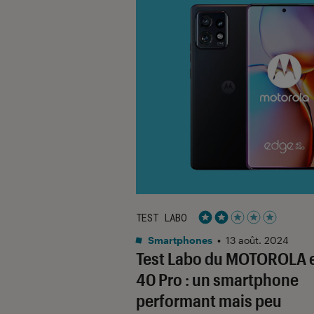
TEST LABO
Noté 2 étoiles sur 5
Smartphones
•
13 août. 2024
Test Labo du MOTOROLA 
40 Pro : un smartphone
performant mais peu