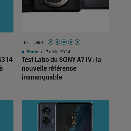
TEST LABO
Noté 5 étoiles sur 5
Photo
•
17 août. 2024
S3 14
Test Labo du SONY A7 IV : la
à
nouvelle référence
immanquable