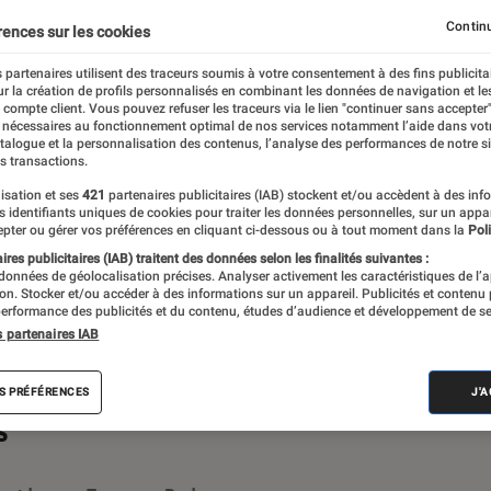
est quoi ?
Baromètre SAV
Labo Fnac : Le Podcast
Continu
rences sur les cookies
 partenaires utilisent des traceurs soumis à votre consentement à des fins publicita
r la création de profils personnalisés en combinant les données de navigation et l
e compte client. Vous pouvez refuser les traceurs via le lien "continuer sans accepter"
 nécessaires au fonctionnement optimal de nos services notamment l’aide dans vot
bo Fnac ! Créé en 1972, le Labo Fnac est
atalogue et la personnalisation des contenus, l’analyse des performances de notre si
s transactions.
référence absolue pour la richesse et
isation et ses
421
partenaires publicitaires (IAB) stockent et/ou accèdent à des inf
entifiques, pensés pour être compréhensibles
es identifiants uniques de cookies pour traiter les données personnelles, sur un appa
pter ou gérer vos préférences en cliquant ci-dessous ou à tout moment dans la
Poli
r en savoir plus,
voir notre charte
. Et pour
res publicitaires (IAB) traitent des données selon les finalités suivantes :
isitez notre
comparateur
.
 données de géolocalisation précises. Analyser activement les caractéristiques de l’
tion. Stocker et/ou accéder à des informations sur un appareil. Publicités et contenu
erformance des publicités et du contenu, études d’audience et développement de se
s partenaires IAB
S PRÉFÉRENCES
J'
s