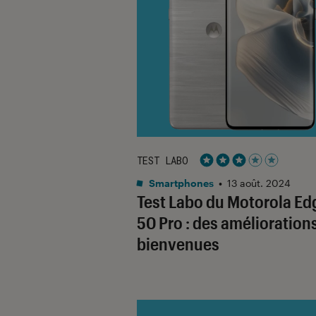
TEST LABO
Noté 3 étoiles sur 5
Smartphones
•
13 août. 2024
Test Labo du Motorola Ed
50 Pro : des amélioration
bienvenues