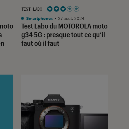
TEST LABO
Noté 3 étoiles sur 5
Smartphones
•
27 août. 2024
moto
Test Labo du MOTOROLA moto
s
g34 5G : presque tout ce qu’il
en
faut où il faut