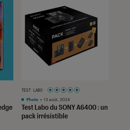
TEST LABO
Noté 5 étoiles sur 5
Photo
•
13 août. 2024
edge
Test Labo du SONY A6400 : un
pack irrésistible