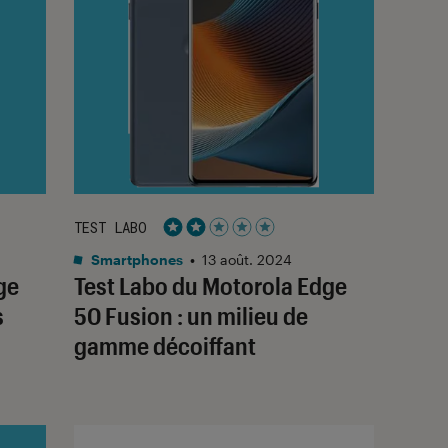
TEST LABO
Noté 2 étoiles sur 5
Smartphones
•
13 août. 2024
ge
Test Labo du Motorola Edge
s
50 Fusion : un milieu de
gamme décoiffant