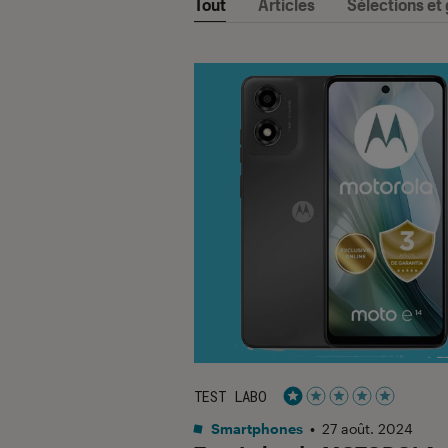
Tout
Articles
Sélections et
TEST LABO
Noté 1 étoiles sur 5
Smartphones
•
27 août. 2024