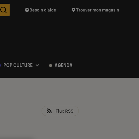
Besoin d’aide
Trouver mon magasin
Des suggestions de produits vont vous être proposées pendant vo
POP CULTURE
AGENDA
Flux RSS