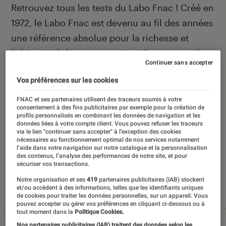
Introduction
Retrouvez tous les tests du Labo Fnac ! Créé en
1972, le Labo Fnac est devenu au fil des années
une référence absolue pour la richesse et
l’objectivité de ses tests scientifiques, pensés
Continuer sans accepter
pour être compréhensibles par le plus grand
Vos préférences sur les cookies
nombre. Pour en savoir plus,
voir notre charte
.
Et pour comparer tous les produits, visitez
FNAC et ses partenaires utilisent des traceurs soumis à votre
consentement à des fins publicitaires par exemple pour la création de
notre
comparateur
.
profils personnalisés en combinant les données de navigation et les
données liées à votre compte client. Vous pouvez refuser les traceurs
via le lien "continuer sans accepter" à l’exception des cookies
nécessaires au fonctionnement optimal de nos services notamment
l’aide dans votre navigation sur notre catalogue et la personnalisation
des contenus, l’analyse des performances de notre site, et pour
Nos derniers contenus
sécuriser vos transactions.
Notre organisation et ses
419
partenaires publicitaires (IAB) stockent
et/ou accèdent à des informations, telles que les identifiants uniques
de cookies pour traiter les données personnelles, sur un appareil. Vous
Tout
Articles
Sélections et guides
Tests
pouvez accepter ou gérer vos préférences en cliquant ci-dessous ou à
tout moment dans la
Politique Cookies.
Nos partenaires publicitaires (IAB) traitent des données selon les