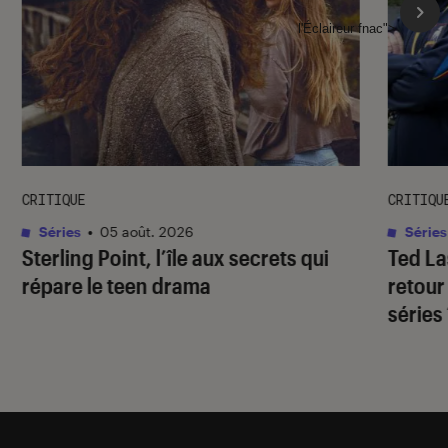
l'Éclaireur fnac">
CRITIQUE
CRITIQU
Séries
•
05 août. 2026
Séries
Sterling Point
, l’île aux secrets qui
Ted L
répare le teen drama
retour
séries