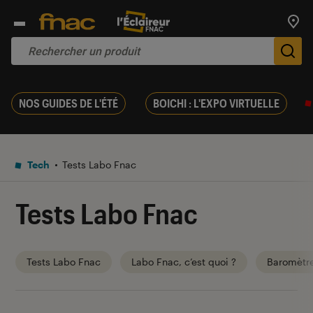
Trouv
De
NOS GUIDES DE L'ÉTÉ
BOICHI : L'EXPO VIRTUELLE
Tech
Tests Labo Fnac
Tests Labo Fnac
Tests Labo Fnac
Labo Fnac, c’est quoi ?
Baromètr