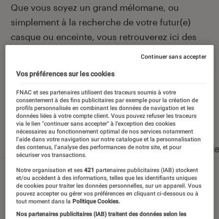
Introduction
Que vous soyez un grand mélomane, ou
simplement à la recherche de votre futur(e)
casque ou enceinte, vous retrouverez ici des
actualités et des conseils pour faire le meilleur
Continuer sans accepter
des choix.
Vos préférences sur les cookies
FNAC et ses partenaires utilisent des traceurs soumis à votre
consentement à des fins publicitaires par exemple pour la création de
profils personnalisés en combinant les données de navigation et les
Nos derniers contenus
données liées à votre compte client. Vous pouvez refuser les traceurs
via le lien "continuer sans accepter" à l’exception des cookies
nécessaires au fonctionnement optimal de nos services notamment
l’aide dans votre navigation sur notre catalogue et la personnalisation
Tout
Articles
Dossiers
Sélections et guid
des contenus, l’analyse des performances de notre site, et pour
sécuriser vos transactions.
Notre organisation et ses
421
partenaires publicitaires (IAB) stockent
et/ou accèdent à des informations, telles que les identifiants uniques
de cookies pour traiter les données personnelles, sur un appareil. Vous
pouvez accepter ou gérer vos préférences en cliquant ci-dessous ou à
tout moment dans la
Politique Cookies.
Nos partenaires publicitaires (IAB) traitent des données selon les