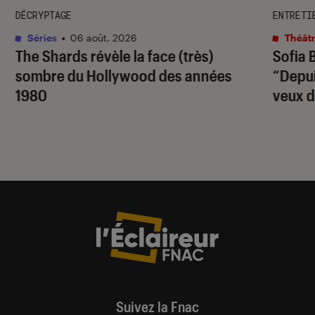
DÉCRYPTAGE
ENTRETI
Séries
•
06 août. 2026
Théâtr
The Shards
révèle la face (très)
Sofia 
sombre du Hollywood des années
“Depuis
1980
veux d
Suivez la Fnac