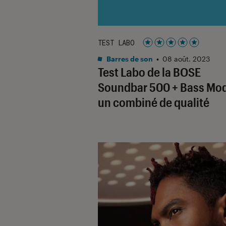
TEST LABO
Noté 5 étoiles sur 5
Barres de son
•
08 août. 2023
Test Labo de la BOSE
Soundbar 500 + Bass Mod
un combiné de qualité