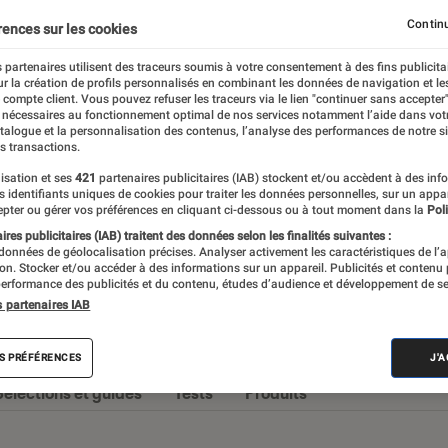
Chaines Hi-Fi
Enceintes audio
Stations audio
Continu
rences sur les cookies
 partenaires utilisent des traceurs soumis à votre consentement à des fins publicita
r la création de profils personnalisés en combinant les données de navigation et l
e compte client. Vous pouvez refuser les traceurs via le lien "continuer sans accepter"
 nécessaires au fonctionnement optimal de nos services notamment l’aide dans vot
omane, ou simplement à la recherche de
atalogue et la personnalisation des contenus, l’analyse des performances de notre si
s transactions.
nte, vous retrouverez ici des actualités et
isation et ses
421
partenaires publicitaires (IAB) stockent et/ou accèdent à des inf
lleur des choix.
es identifiants uniques de cookies pour traiter les données personnelles, sur un appa
pter ou gérer vos préférences en cliquant ci-dessous ou à tout moment dans la
Poli
res publicitaires (IAB) traitent des données selon les finalités suivantes :
 données de géolocalisation précises. Analyser activement les caractéristiques de l’
tion. Stocker et/ou accéder à des informations sur un appareil. Publicités et contenu
erformance des publicités et du contenu, études d’audience et développement de se
s partenaires IAB
s
S PRÉFÉRENCES
J'
Sélections et guides
Tests
Produits