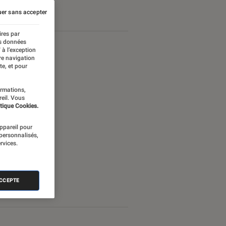
er sans accepter
ires par
es données
 à l’exception
re navigation
te, et pour
ormations,
reil. Vous
tique Cookies.
appareil pour
 personnalisés,
rvices.
ACCEPTE