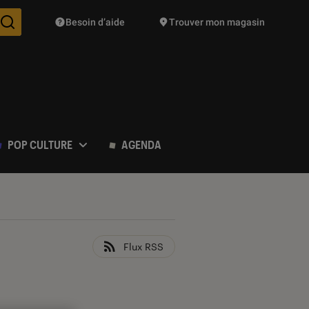
Besoin d’aide
Trouver mon magasin
Des suggestions de produits vont vous être proposées pendant vo
POP CULTURE
AGENDA
Flux RSS