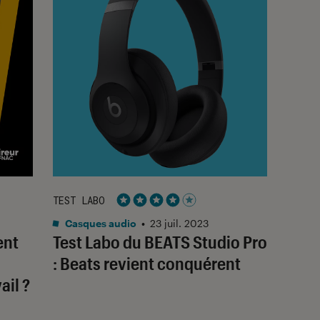
TEST LABO
Noté 4 étoiles sur 5
Casques audio
•
23 juil. 2023
ent
Test Labo du BEATS Studio Pro
: Beats revient conquérent
ail ?