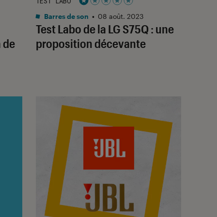
TEST LABO
Noté 1 étoiles sur 5
Barres de son
•
08 août. 2023
Test Labo de la LG S75Q : une
a de
proposition décevante