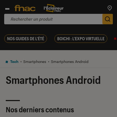
Trouv
De
NOS GUIDES DE L'ÉTÉ
BOICHI : L'EXPO VIRTUELLE
Tech
Smartphones
Smartphones Android
Smartphones Android
Nos derniers contenus