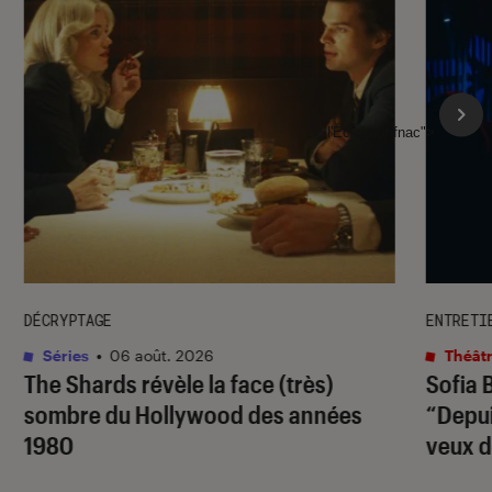
l'Éclaireur fnac">
DÉCRYPTAGE
ENTRETI
Séries
•
06 août. 2026
Théâtr
The Shards
révèle la face (très)
Sofia 
sombre du Hollywood des années
“Depuis
1980
veux d