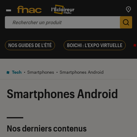
Trouv
De
NOS GUIDES DE L'ÉTÉ
BOICHI : L'EXPO VIRTUELLE
Tech
Smartphones
Smartphones Android
Smartphones Android
Nos derniers contenus