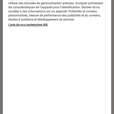
Utiliser des données de géolocalisation précises. Analyser activement
les caractéristiques de l’appareil pour l’identification. Stocker et/ou
accéder à des informations sur un appareil. Publicités et contenu
personnalisés, mesure de performance des publicités et du contenu,
études d’audience et développement de services.
ACTU
Liste de nos partenaires IAB
Smartphones Android
•
10 juin 2021
OnePlus Nord CE 5G : le nouveau
smartphone de milieu de gamme est
officiel