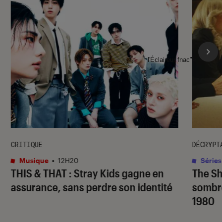
l'Éclaireur fnac">
CRITIQUE
DÉCRYPT
Musique
•
12H20
Séries
THIS & THAT
: Stray Kids gagne en
The S
assurance, sans perdre son identité
sombr
1980