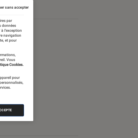
Android
er sans accepter
ires par
es données
 à l’exception
re navigation
te, et pour
ormations,
reil. Vous
tique Cookies.
appareil pour
 personnalisés,
rvices.
ACCEPTE