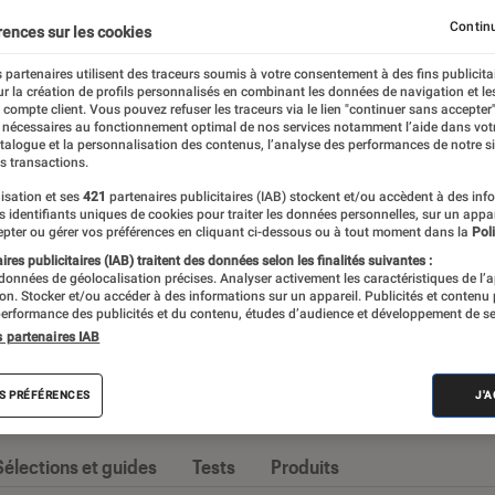
Constructeurs
iPhone
Opérateurs
Smartphones 
Continu
rences sur les cookies
 partenaires utilisent des traceurs soumis à votre consentement à des fins publicita
r la création de profils personnalisés en combinant les données de navigation et l
e compte client. Vous pouvez refuser les traceurs via le lien "continuer sans accepter"
 nécessaires au fonctionnement optimal de nos services notamment l’aide dans vot
nt imposé comme l’appareil high-tech par
atalogue et la personnalisation des contenus, l’analyse des performances de notre si
s transactions.
ossiers et tests d’appareils, l’Éclaireur Fnac
isation et ses
421
partenaires publicitaires (IAB) stockent et/ou accèdent à des inf
seille quand vient le moment de changer
es identifiants uniques de cookies pour traiter les données personnelles, sur un appa
pter ou gérer vos préférences en cliquant ci-dessous ou à tout moment dans la
Poli
res publicitaires (IAB) traitent des données selon les finalités suivantes :
 données de géolocalisation précises. Analyser activement les caractéristiques de l’
tion. Stocker et/ou accéder à des informations sur un appareil. Publicités et contenu
erformance des publicités et du contenu, études d’audience et développement de se
s partenaires IAB
s
S PRÉFÉRENCES
J'
Sélections et guides
Tests
Produits