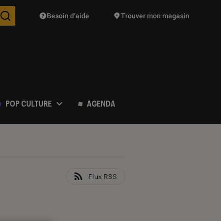
Besoin d’aide
Trouver mon magasin
Des suggestions de produits vont vous être proposées pendant vo
POP CULTURE
AGENDA
Flux RSS