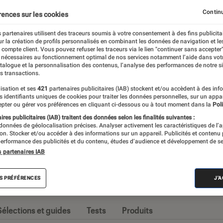
Constructeurs
iPhone
Opérateurs
Smartphones 
Continu
rences sur les cookies
 partenaires utilisent des traceurs soumis à votre consentement à des fins publicita
r la création de profils personnalisés en combinant les données de navigation et l
e compte client. Vous pouvez refuser les traceurs via le lien "continuer sans accepter"
 nécessaires au fonctionnement optimal de nos services notamment l’aide dans vot
nt imposé comme l’appareil high-tech par
atalogue et la personnalisation des contenus, l’analyse des performances de notre si
s transactions.
ossiers et tests d’appareils, l’Éclaireur Fnac
isation et ses
421
partenaires publicitaires (IAB) stockent et/ou accèdent à des inf
seille quand vient le moment de changer
es identifiants uniques de cookies pour traiter les données personnelles, sur un appa
pter ou gérer vos préférences en cliquant ci-dessous ou à tout moment dans la
Poli
res publicitaires (IAB) traitent des données selon les finalités suivantes :
 données de géolocalisation précises. Analyser activement les caractéristiques de l’
tion. Stocker et/ou accéder à des informations sur un appareil. Publicités et contenu
erformance des publicités et du contenu, études d’audience et développement de se
s partenaires IAB
s
S PRÉFÉRENCES
J'
Sélections et guides
Tests
Produits