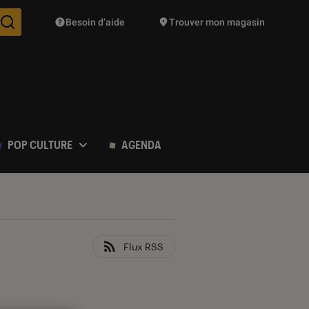
Besoin d’aide
Trouver mon magasin
Des suggestions de produits vont vous être proposées pendant vo
POP CULTURE
AGENDA
Flux RSS