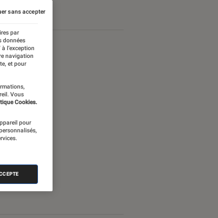
Android
er sans accepter
ires par
es données
 à l’exception
re navigation
te, et pour
ormations,
reil. Vous
tique Cookies.
appareil pour
 personnalisés,
rvices.
ACCEPTE