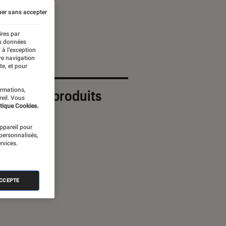
er sans accepter
ires par
es données
 à l’exception
re navigation
te, et pour
ormations,
ection de produits
reil. Vous
tique Cookies.
appareil pour
 personnalisés,
rvices.
ACCEPTE