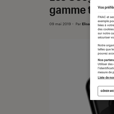
gamme très b
Vos préfé
FNAC et ses
exemple pou
09 mai 2019
・
Par
Elisa
liées à votr
des cookies
sur notre c
sécuriser vo
Notre organ
telles que l
pouvez acce
Nos partenai
Utiliser des
l’identifica
mesure de p
Liste de no
GÉRER ME