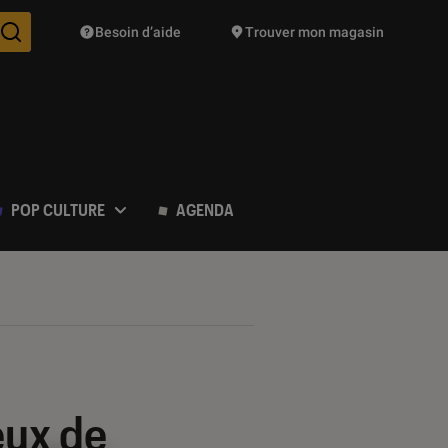
Besoin d’aide
Trouver mon magasin
Des suggestions de produits vont vous être proposées pendant vo
POP CULTURE
AGENDA
eux de