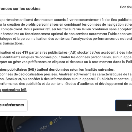
ons en photo
Continu
rences sur les cookies
 partenaires utilisent des traceurs soumis à votre consentement à des fins publicita
r la création de profils personnalisés en combinant les données de navigation et l
e compte client. Vous pouvez refuser les traceurs via le lien "continuer sans accepter"
 nécessaires au fonctionnement optimal de nos services notamment l’aide dans vot
atalogue et la personnalisation des contenus, l’analyse des performances de notre si
s transactions.
isation et ses
419
partenaires publicitaires (IAB) stockent et/ou accèdent à des inf
Sél
es identifiants uniques de cookies pour traiter les données personnelles, sur un appa
pter ou gérer vos préférences en cliquant ci-dessous ou à tout moment dans la
Poli
res publicitaires (IAB) traitent des données selon les finalités suivantes :
 données de géolocalisation précises. Analyser activement les caractéristiques de l’
tion. Stocker et/ou accéder à des informations sur un appareil. Publicités et contenu
erformance des publicités et du contenu, études d’audience et développement de se
s partenaires IAB
S PRÉFÉRENCES
J'