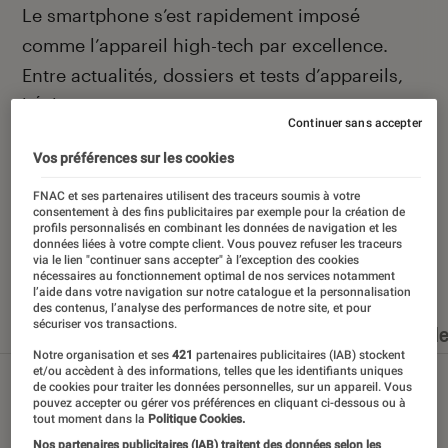
Introduction
Le smartphone s’est rapidement imposé
comme l’appareil high-tech par excellence.
Entre actualités, dossiers et tests d’appareils,
l’Éclaireur Fnac vous accompagne et vous
Continuer sans accepter
conseille quand vient le moment de changer de
Vos préférences sur les cookies
téléphone portable.
FNAC et ses partenaires utilisent des traceurs soumis à votre
consentement à des fins publicitaires par exemple pour la création de
profils personnalisés en combinant les données de navigation et les
données liées à votre compte client. Vous pouvez refuser les traceurs
via le lien "continuer sans accepter" à l’exception des cookies
Nos derniers contenus
nécessaires au fonctionnement optimal de nos services notamment
l’aide dans votre navigation sur notre catalogue et la personnalisation
des contenus, l’analyse des performances de notre site, et pour
sécuriser vos transactions.
Tout
Articles
Dossiers
Sélections et guid
Notre organisation et ses
421
partenaires publicitaires (IAB) stockent
et/ou accèdent à des informations, telles que les identifiants uniques
de cookies pour traiter les données personnelles, sur un appareil. Vous
pouvez accepter ou gérer vos préférences en cliquant ci-dessous ou à
tout moment dans la
Politique Cookies.
Nos partenaires publicitaires (IAB) traitent des données selon les