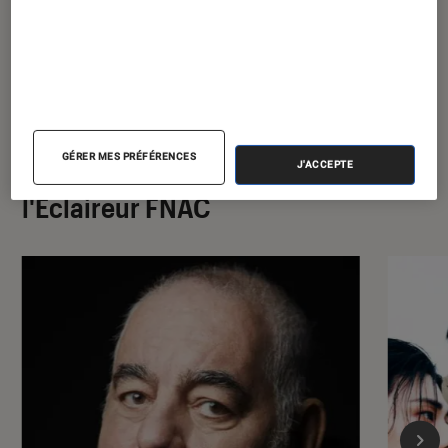
GÉRER MES PRÉFÉRENCES
À la une de
J'ACCEPTE
VOIR TOUT
l'Éclaireur FNAC