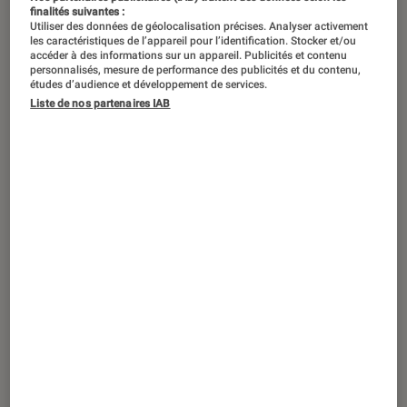
finalités suivantes :
Utiliser des données de géolocalisation précises. Analyser activement
les caractéristiques de l’appareil pour l’identification. Stocker et/ou
accéder à des informations sur un appareil. Publicités et contenu
personnalisés, mesure de performance des publicités et du contenu,
études d’audience et développement de services.
Liste de nos partenaires IAB
TEST LABO
Noté 3 étoiles sur 5
Smartphones
•
03 mar. 2026
Test Labo du XIAOMI Redmi Note 15 : un