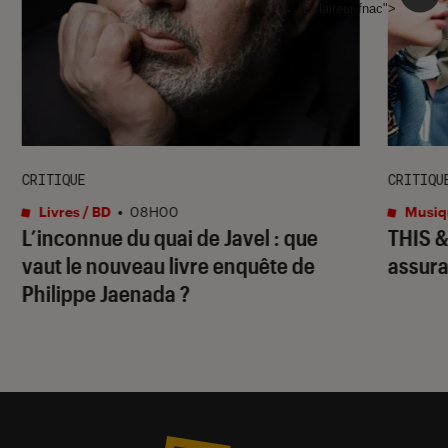
l'Éclaireur fnac">
CRITIQUE
CRITIQU
Livres / BD
•
08H00
Musiq
L’inconnue du quai de Javel : que
THIS 
vaut le nouveau livre enquête de
assura
Philippe Jaenada ?