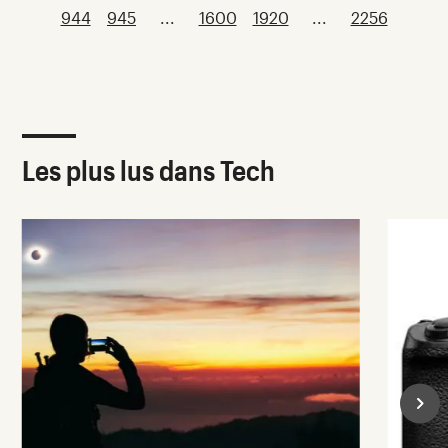
944
945
...
1600
1920
...
2256
Les plus lus dans Tech