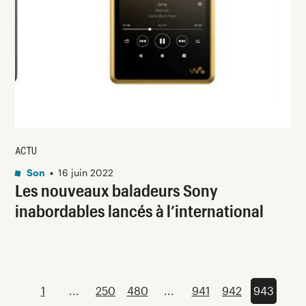
ACTU
Son
•
16 juin 2022
Les nouveaux baladeurs Sony
inabordables lancés à l’international
1
...
250
480
...
941
942
943