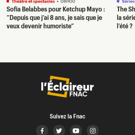
Théâtre et spectacles
•
08H00
Séries
Sofia Belabbes pour
Ketchup Mayo
:
The S
“Depuis que j’ai 8 ans, je sais que je
la sér
veux devenir humoriste”
l’été ?
Suivez la Fnac