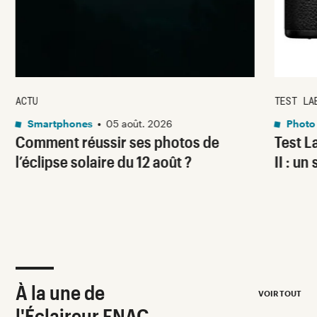
ACTU
TEST LA
Smartphones
•
05 août. 2026
Photo
Comment réussir ses photos de
Test 
l’éclipse solaire du 12 août ?
II : un
À la une de
VOIR TOUT
l'Éclaireur FNAC