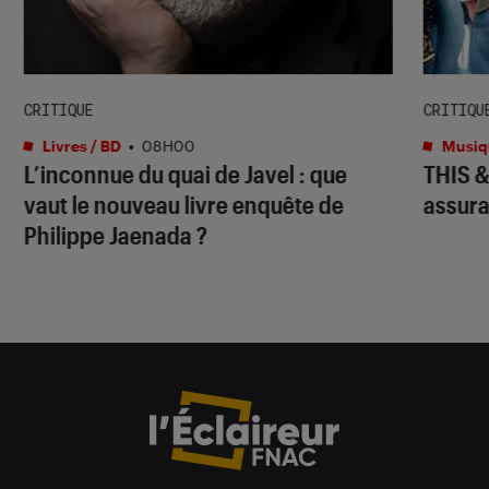
CRITIQUE
CRITIQU
Livres / BD
•
08H00
Musiq
L’inconnue du quai de Javel : que
THIS 
vaut le nouveau livre enquête de
assura
Philippe Jaenada ?