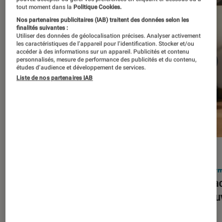
tout moment dans la
Politique Cookies.
Nos partenaires publicitaires (IAB) traitent des données selon les
finalités suivantes :
Utiliser des données de géolocalisation précises. Analyser activement
les caractéristiques de l’appareil pour l’identification. Stocker et/ou
accéder à des informations sur un appareil. Publicités et contenu
personnalisés, mesure de performance des publicités et du contenu,
études d’audience et développement de services.
Liste de nos partenaires IAB
ACTU
ACTU
Smartphones
•
03 mar. 2026
Infor
Apple lance l’iPhone 17e et vient
Le Mac
corriger tous les défauts de son
découv
prédécesseur