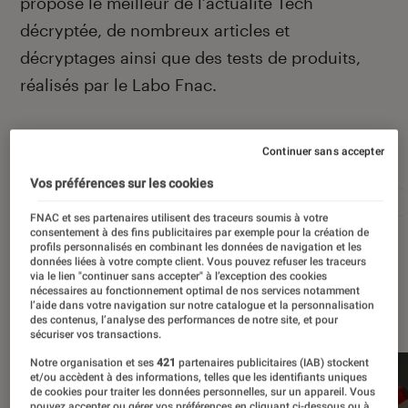
propose le meilleur de l’actualité Tech
décryptée, de nombreux articles et
décryptages ainsi que des tests de produits,
réalisés par le Labo Fnac.
Autour de ce sujet
Continuer sans accepter
Vos préférences sur les cookies
Apple
Intelligence artificielle
Android
Test
FNAC et ses partenaires utilisent des traceurs soumis à votre
consentement à des fins publicitaires par exemple pour la création de
profils personnalisés en combinant les données de navigation et les
données liées à votre compte client. Vous pouvez refuser les traceurs
via le lien "continuer sans accepter" à l’exception des cookies
nécessaires au fonctionnement optimal de nos services notamment
À la une
l’aide dans votre navigation sur notre catalogue et la personnalisation
des contenus, l’analyse des performances de notre site, et pour
sécuriser vos transactions.
Notre organisation et ses
421
partenaires publicitaires (IAB) stockent
et/ou accèdent à des informations, telles que les identifiants uniques
de cookies pour traiter les données personnelles, sur un appareil. Vous
pouvez accepter ou gérer vos préférences en cliquant ci-dessous ou à