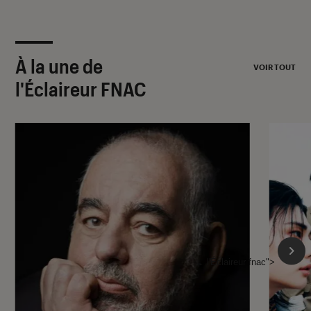
À la une de
VOIR TOUT
l'Éclaireur FNAC
l'Éclaireur fnac">