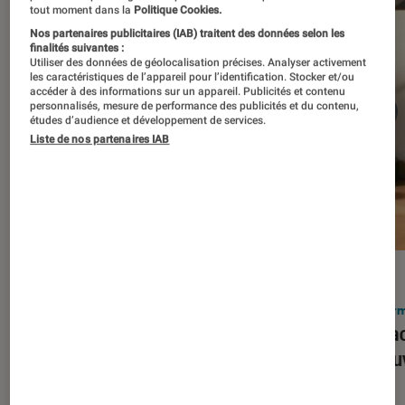
tout moment dans la
Politique Cookies.
Nos partenaires publicitaires (IAB) traitent des données selon les
finalités suivantes :
Utiliser des données de géolocalisation précises. Analyser activement
les caractéristiques de l’appareil pour l’identification. Stocker et/ou
accéder à des informations sur un appareil. Publicités et contenu
personnalisés, mesure de performance des publicités et du contenu,
études d’audience et développement de services.
Liste de nos partenaires IAB
ACTU
ACTU
Smartphones
•
03 mar. 2026
Infor
Apple lance l’iPhone 17e et vient
Le Mac
corriger tous les défauts de son
découv
prédécesseur