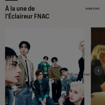
À la une de
VOIR TOUT
l'Éclaireur FNAC
l'Éclaireur fnac">