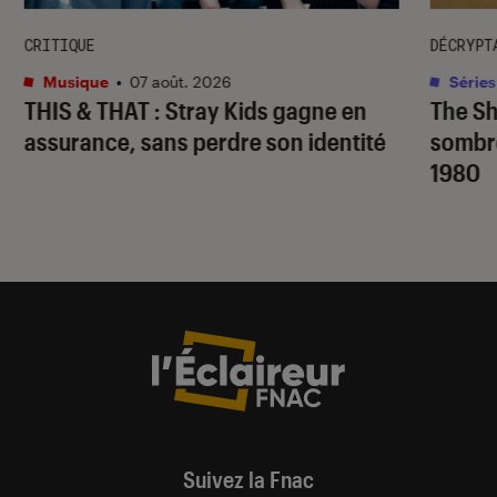
CRITIQUE
DÉCRYPT
Musique
•
07 août. 2026
Séries
THIS & THAT
: Stray Kids gagne en
The S
assurance, sans perdre son identité
sombr
1980
Suivez la Fnac