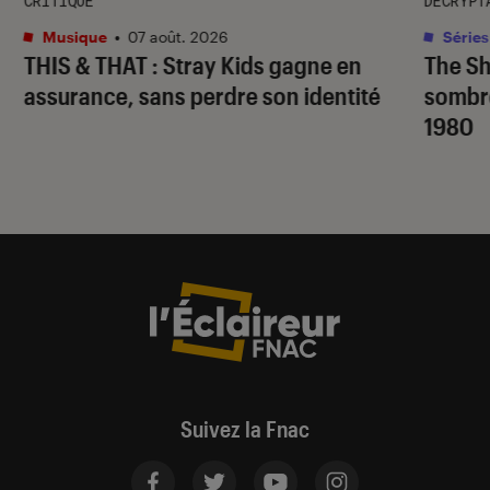
CRITIQUE
DÉCRYPT
Musique
•
07 août. 2026
Séries
THIS & THAT
: Stray Kids gagne en
The S
assurance, sans perdre son identité
sombr
1980
Suivez la Fnac