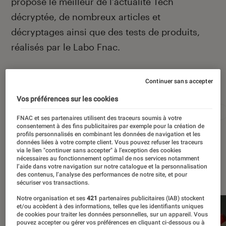
propose le meilleur de l’actualité Tech
décryptée, de nombreux articles et
décryptages ainsi que des tests de produits,
réalisés par le Labo Fnac.
Continuer sans accepter
Autour de ce sujet
Vos préférences sur les cookies
Apple
Intelligence artificielle
Android
Test
FNAC et ses partenaires utilisent des traceurs soumis à votre
consentement à des fins publicitaires par exemple pour la création de
profils personnalisés en combinant les données de navigation et les
données liées à votre compte client. Vous pouvez refuser les traceurs
via le lien "continuer sans accepter" à l’exception des cookies
nécessaires au fonctionnement optimal de nos services notamment
À la une
l’aide dans votre navigation sur notre catalogue et la personnalisation
des contenus, l’analyse des performances de notre site, et pour
sécuriser vos transactions.
Notre organisation et ses
421
partenaires publicitaires (IAB) stockent
et/ou accèdent à des informations, telles que les identifiants uniques
de cookies pour traiter les données personnelles, sur un appareil. Vous
pouvez accepter ou gérer vos préférences en cliquant ci-dessous ou à