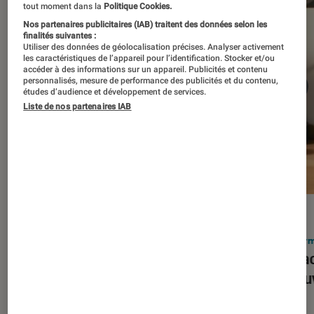
tout moment dans la
Politique Cookies.
Nos partenaires publicitaires (IAB) traitent des données selon les
finalités suivantes :
Utiliser des données de géolocalisation précises. Analyser activement
les caractéristiques de l’appareil pour l’identification. Stocker et/ou
accéder à des informations sur un appareil. Publicités et contenu
personnalisés, mesure de performance des publicités et du contenu,
études d’audience et développement de services.
Liste de nos partenaires IAB
ACTU
ACTU
Smartphones
•
03 mar. 2026
Infor
Apple lance l’iPhone 17e et vient
Le Mac
corriger tous les défauts de son
découv
prédécesseur