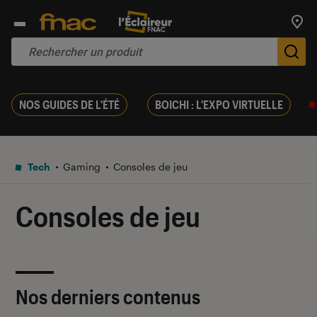
Trouv
De
NOS GUIDES DE L'ÉTÉ
BOICHI : L'EXPO VIRTUELLE
Tech
Gaming
Consoles de jeu
Consoles de jeu
Nos derniers contenus