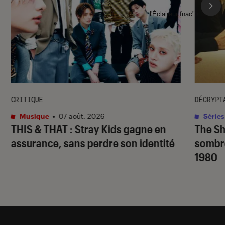
l'Éclaireur fnac">
CRITIQUE
DÉCRYPT
Musique
•
07 août. 2026
Séries
THIS & THAT
: Stray Kids gagne en
The S
assurance, sans perdre son identité
sombr
1980