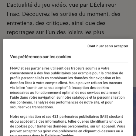
Introduction
L’actualité du jeu vidéo, vue par L’Éclaireur
Fnac. Découvrez les sorties du moment, des
entretiens, des critiques, ainsi que des
reportages sur l’un des loisirs les plus
populaires de France.
Continuer sans accepter
Vos préférences sur les cookies
FNAC et ses partenaires utilisent des traceurs soumis à votre
À la une
consentement à des fins publicitaires par exemple pour la création de
profils personnalisés en combinant les données de navigation et les
données liées à votre compte client. Vous pouvez refuser les traceurs
via le lien "continuer sans accepter" à l’exception des cookies
nécessaires au fonctionnement optimal de nos services notamment
l’aide dans votre navigation sur notre catalogue et la personnalisation
des contenus, l’analyse des performances de notre site, et pour
sécuriser vos transactions.
Notre organisation et ses
421
partenaires publicitaires (IAB) stockent
et/ou accèdent à des informations, telles que les identifiants uniques
de cookies pour traiter les données personnelles, sur un appareil. Vous
pouvez accepter ou gérer vos préférences en cliquant ci-dessous ou à
tout moment dans la
Politique Cookies.