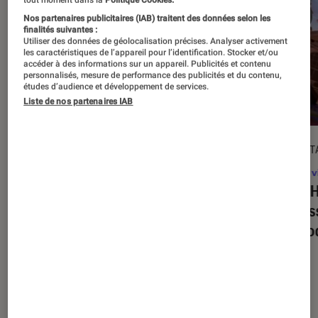
Nos partenaires publicitaires (IAB) traitent des données selon les
finalités suivantes :
Utiliser des données de géolocalisation précises. Analyser activement
les caractéristiques de l’appareil pour l’identification. Stocker et/ou
accéder à des informations sur un appareil. Publicités et contenu
personnalisés, mesure de performance des publicités et du contenu,
études d’audience et développement de services.
Liste de nos partenaires IAB
DÉCRYPTAGE
DÉCRYPT
Jeux vidéo
•
16 juil. 2025
Jeux v
Super Mario Party Jamboree +
Tony H
Jamboree TV
: quelles sont les
on res
nouveautés propres à la version
de mo
Switch 2 ?