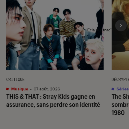
l'Éclaireur fnac">
CRITIQUE
DÉCRYPT
Musique
•
07 août. 2026
Séries
THIS & THAT
: Stray Kids gagne en
The S
assurance, sans perdre son identité
sombr
1980