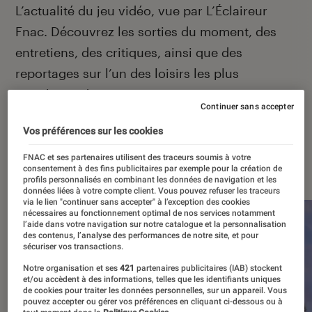
Introduction
L’actualité du jeu vidéo, vue par L’Éclaireur
Fnac. Découvrez les sorties du moment, des
entretiens, des critiques, ainsi que des
reportages sur l’un des loisirs les plus
populaires de France.
Continuer sans accepter
Vos préférences sur les cookies
FNAC et ses partenaires utilisent des traceurs soumis à votre
À la une
consentement à des fins publicitaires par exemple pour la création de
profils personnalisés en combinant les données de navigation et les
données liées à votre compte client. Vous pouvez refuser les traceurs
via le lien "continuer sans accepter" à l’exception des cookies
nécessaires au fonctionnement optimal de nos services notamment
l’aide dans votre navigation sur notre catalogue et la personnalisation
des contenus, l’analyse des performances de notre site, et pour
sécuriser vos transactions.
Notre organisation et ses
421
partenaires publicitaires (IAB) stockent
et/ou accèdent à des informations, telles que les identifiants uniques
de cookies pour traiter les données personnelles, sur un appareil. Vous
pouvez accepter ou gérer vos préférences en cliquant ci-dessous ou à