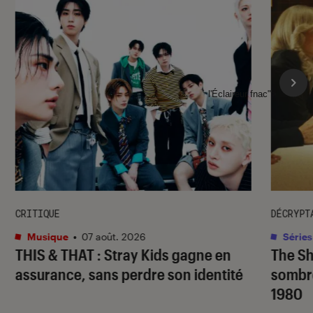
l'Éclaireur fnac">
CRITIQUE
DÉCRYPT
Musique
•
07 août. 2026
Séries
THIS & THAT
: Stray Kids gagne en
The S
assurance, sans perdre son identité
sombr
1980