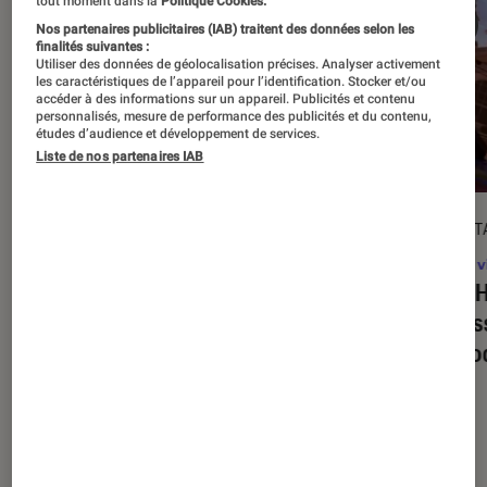
tout moment dans la
Politique Cookies.
Nos partenaires publicitaires (IAB) traitent des données selon les
finalités suivantes :
Utiliser des données de géolocalisation précises. Analyser activement
les caractéristiques de l’appareil pour l’identification. Stocker et/ou
accéder à des informations sur un appareil. Publicités et contenu
personnalisés, mesure de performance des publicités et du contenu,
études d’audience et développement de services.
Liste de nos partenaires IAB
DÉCRYPTAGE
DÉCRYPT
Jeux vidéo
•
16 juil. 2025
Jeux v
Super Mario Party Jamboree +
Tony H
Jamboree TV
: quelles sont les
on res
nouveautés propres à la version
de mo
Switch 2 ?