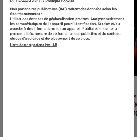
tout moment dans la
Politique Cookies.
Nos partenaires publicitaires (IAB) traitent des données selon les
finalités suivantes :
Utiliser des données de géolocalisation précises. Analyser activement
les caractéristiques de l’appareil pour l’identification. Stocker et/ou
accéder à des informations sur un appareil. Publicités et contenu
personnalisés, mesure de performance des publicités et du contenu,
études d’audience et développement de services.
Liste de nos partenaires IAB
CRITIQUE
CRITIQU
Musique
•
31 juil. 2026
Musiq
Petal
: l’album le plus sombre
Realit
d’Ariana Grande ?
leur l