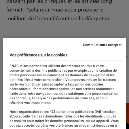
passant par les critiques et les articles long
format, l’Éclaireur Fnac vous propose le
meilleur de l’actualité culturelle décryptée.
Autour de ce sujet
Continuer sans accepter
Vos préférences sur les cookies
Littérature
Film
Roman
Album
Concer
FNAC et ses partenaires utilisent des traceurs soumis à votre
consentement à des fins publicitaires par exemple pour la création de
profils personnalisés en combinant les données de navigation et les
données liées à votre compte client. Vous pouvez refuser les traceurs
via le lien "continuer sans accepter" à l’exception des cookies
À la une
nécessaires au fonctionnement optimal de nos services notamment
l’aide dans votre navigation sur notre catalogue et la personnalisation
des contenus, l’analyse des performances de notre site, et pour
sécuriser vos transactions.
Notre organisation et ses
421
partenaires publicitaires (IAB) stockent
et/ou accèdent à des informations, telles que les identifiants uniques
de cookies pour traiter les données personnelles, sur un appareil. Vous
pouvez accepter ou gérer vos préférences en cliquant ci-dessous ou à