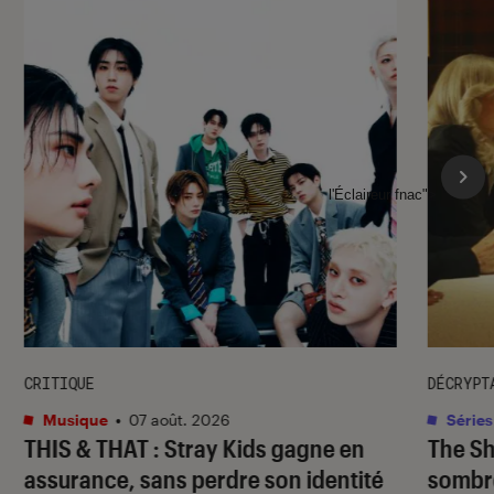
l'Éclaireur fnac">
CRITIQUE
DÉCRYPT
Musique
•
07 août. 2026
Séries
THIS & THAT
: Stray Kids gagne en
The S
assurance, sans perdre son identité
sombr